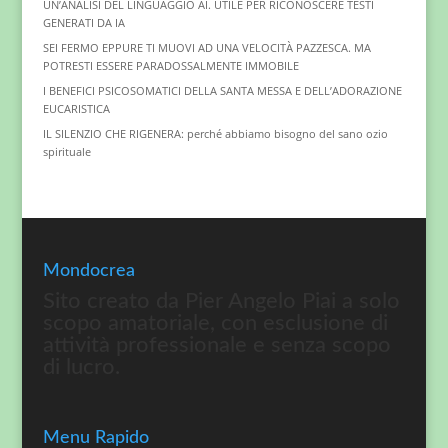
UN’ANALISI DEL LINGUAGGIO AI. UTILE PER RICONOSCERE TESTI
GENERATI DA IA
SEI FERMO EPPURE TI MUOVI AD UNA VELOCITÀ PAZZESCA. MA
POTRESTI ESSERE PARADOSSALMENTE IMMOBILE
I BENEFICI PSICOSOMATICI DELLA SANTA MESSA E DELL’ADORAZIONE
EUCARISTICA
IL SILENZIO CHE RIGENERA: perché abbiamo bisogno del sano ozio
spirituale
Mondocrea
Sito creato da Pier Angelo Piai a solo
scopo amatoriale, con esclusione di
attività professionale e senza scopo
di lucro.
Menu Rapido