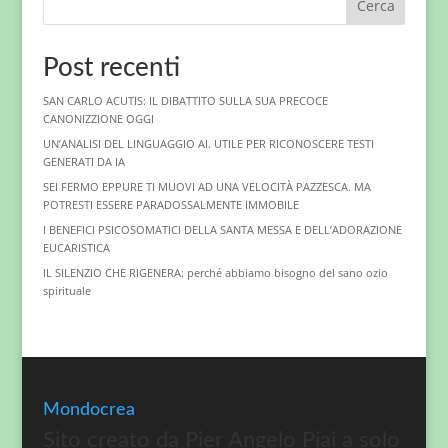
Cerca
Post recenti
SAN CARLO ACUTIS: IL DIBATTITO SULLA SUA PRECOCE
CANONIZZIONE OGGI
UN’ANALISI DEL LINGUAGGIO AI. UTILE PER RICONOSCERE TESTI
GENERATI DA IA
SEI FERMO EPPURE TI MUOVI AD UNA VELOCITÀ PAZZESCA. MA
POTRESTI ESSERE PARADOSSALMENTE IMMOBILE
I BENEFICI PSICOSOMATICI DELLA SANTA MESSA E DELL’ADORAZIONE
EUCARISTICA
IL SILENZIO CHE RIGENERA: perché abbiamo bisogno del sano ozio
spirituale
Mondocrea
Sito creato da Pier Angelo Piai a solo