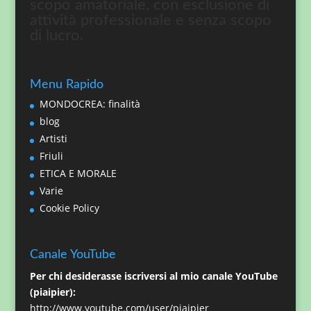
scopo amatoriale, con esclusione di
attività professionale e senza scopo
di lucro.
Menu Rapido
MONDOCREA: finalità
blog
Artisti
Friuli
ETICA E MORALE
Varie
Cookie Policy
Canale YouTube
Per chi desiderasse iscriversi al mio canale YouTube
(piaipier):
http://www.youtube.com/user/piaipier