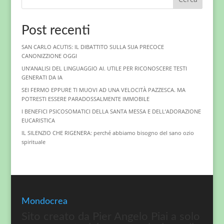
Post recenti
SAN CARLO ACUTIS: IL DIBATTITO SULLA SUA PRECOCE
CANONIZZIONE OGGI
UN’ANALISI DEL LINGUAGGIO AI. UTILE PER RICONOSCERE TESTI
GENERATI DA IA
SEI FERMO EPPURE TI MUOVI AD UNA VELOCITÀ PAZZESCA. MA
POTRESTI ESSERE PARADOSSALMENTE IMMOBILE
I BENEFICI PSICOSOMATICI DELLA SANTA MESSA E DELL’ADORAZIONE
EUCARISTICA
IL SILENZIO CHE RIGENERA: perché abbiamo bisogno del sano ozio
spirituale
Mondocrea
Sito creato da Pier Angelo Piai a solo