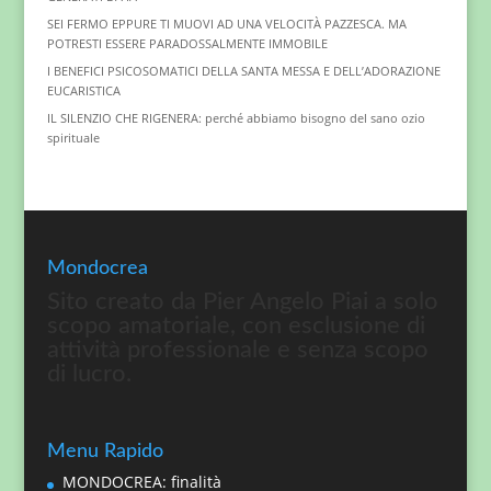
SEI FERMO EPPURE TI MUOVI AD UNA VELOCITÀ PAZZESCA. MA
POTRESTI ESSERE PARADOSSALMENTE IMMOBILE
I BENEFICI PSICOSOMATICI DELLA SANTA MESSA E DELL’ADORAZIONE
EUCARISTICA
IL SILENZIO CHE RIGENERA: perché abbiamo bisogno del sano ozio
spirituale
Mondocrea
Sito creato da Pier Angelo Piai a solo
scopo amatoriale, con esclusione di
attività professionale e senza scopo
di lucro.
Menu Rapido
MONDOCREA: finalità