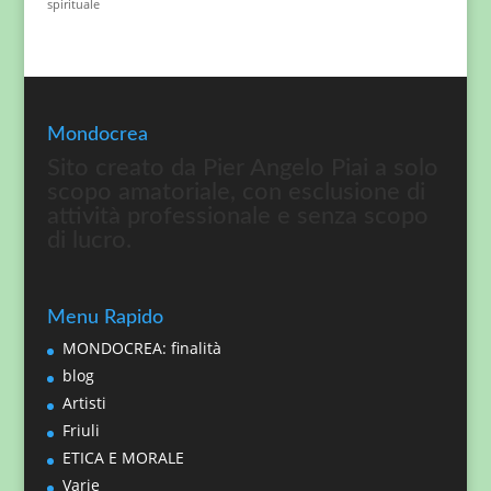
spirituale
Mondocrea
Sito creato da Pier Angelo Piai a solo
scopo amatoriale, con esclusione di
attività professionale e senza scopo
di lucro.
Menu Rapido
MONDOCREA: finalità
blog
Artisti
Friuli
ETICA E MORALE
Varie