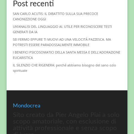
Post recenti
SAN CARLO ACUTIS: IL DIBATTITO SULLA SUA PRECOCE
CANONIZZIONE OGGI
UN’ANALISI DEL LINGUAGGIO AI. UTILE PER RICONOSCERE TESTI
GENERATI DA IA
SEI FERMO EPPURE TI MUOVI AD UNA VELOCITÀ PAZZESCA. MA
POTRESTI ESSERE PARADOSSALMENTE IMMOBILE
I BENEFICI PSICOSOMATICI DELLA SANTA MESSA E DELL’ADORAZIONE
EUCARISTICA
IL SILENZIO CHE RIGENERA: perché abbiamo bisogno del sano ozio
spirituale
Mondocrea
Sito creato da Pier Angelo Piai a solo
scopo amatoriale, con esclusione di
attività professionale e senza scopo