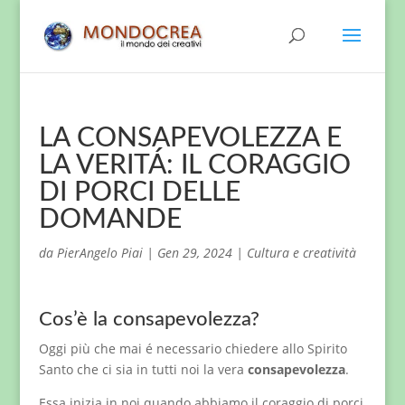
LA CONSAPEVOLEZZA E
LA VERITÁ: IL CORAGGIO
DI PORCI DELLE
DOMANDE
da
PierAngelo Piai
|
Gen 29, 2024
|
Cultura e creatività
Cos’è la consapevolezza?
Oggi più che mai é necessario chiedere allo Spirito
Santo che ci sia in tutti noi la vera
consapevolezza
.
Essa inizia in noi quando abbiamo il coraggio di porci