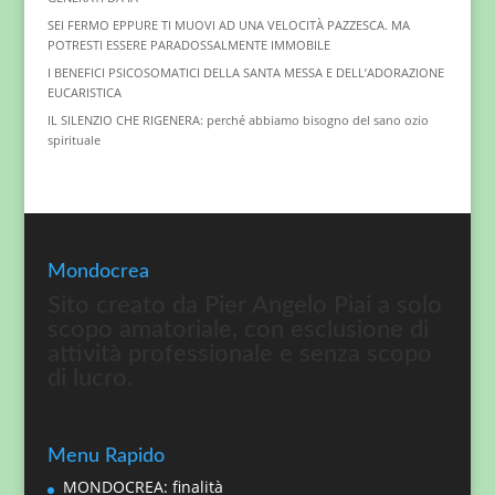
SEI FERMO EPPURE TI MUOVI AD UNA VELOCITÀ PAZZESCA. MA
POTRESTI ESSERE PARADOSSALMENTE IMMOBILE
I BENEFICI PSICOSOMATICI DELLA SANTA MESSA E DELL’ADORAZIONE
EUCARISTICA
IL SILENZIO CHE RIGENERA: perché abbiamo bisogno del sano ozio
spirituale
Mondocrea
Sito creato da Pier Angelo Piai a solo
scopo amatoriale, con esclusione di
attività professionale e senza scopo
di lucro.
Menu Rapido
MONDOCREA: finalità