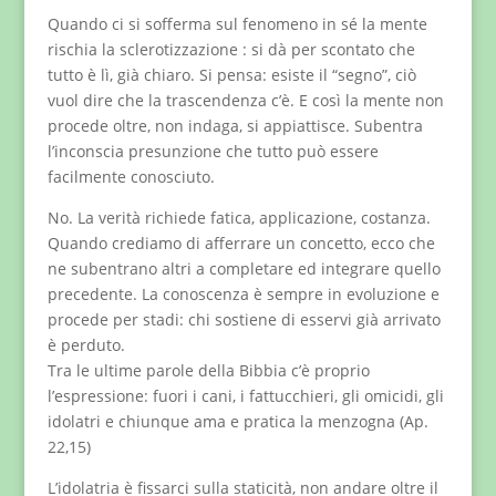
Quando ci si sofferma sul fenomeno in sé la mente
rischia la sclerotizzazione : si dà per scontato che
tutto è lì, già chiaro. Si pensa: esiste il “segno”, ciò
vuol dire che la trascendenza c’è. E così la mente non
procede oltre, non indaga, si appiattisce. Subentra
l’inconscia presunzione che tutto può essere
facilmente conosciuto.
No. La verità richiede fatica, applicazione, costanza.
Quando crediamo di afferrare un concetto, ecco che
ne subentrano altri a completare ed integrare quello
precedente. La conoscenza è sempre in evoluzione e
procede per stadi: chi sostiene di esservi già arrivato
è perduto.
Tra le ultime parole della Bibbia c’è proprio
l’espressione: fuori i cani, i fattucchieri, gli omicidi, gli
idolatri e chiunque ama e pratica la menzogna (Ap.
22,15)
L’idolatria è fissarci sulla staticità, non andare oltre il