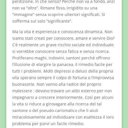
perdizione. In che senso? Perché non va a fondo, anzi
non va “oltre”. Rimane fisso, irrigidito su una
“immagine” senza scoprire ulteriori significati. Si
sofferma sul solo “significante”.
Ma la vita è esperienza e conoscenza dinamica. Non
siamo stati creati per conoscere, amare e servire Dio?
C’é realmente un grave rischio sociale ed individuale:
si vorrebbe conoscere senza fatica e senza ricerca.
Proliferano maghi, indovini, santoni perché offrono
l’illusione di elargire la panacea, il rimedio facile per
tutti i problemi. Molti depressi o delusi della propria
vita sperano sempre il colpo di fortuna o l’improvvisa
buonasorte. Non vanno alla radice del proprio
malessere : devono trovare un alibi esterno per non
impegnarsi a crescere interiormente. Così per alcuni
la vita si riduce a girovagare alla ricerca del tal
santone o del pseudo-carismatico che li aiuti
miracolosamente ad individuare con esattezza il loro
problema per porvi un facile rimedio.