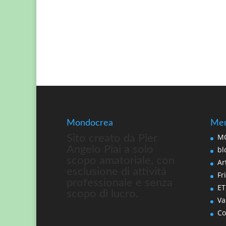
Mondocrea
Men
MO
Sito creato da Pier
Angelo Piai a solo
bl
scopo amatoriale, con
Art
esclusione di attività
Fri
professionale e senza
ET
scopo di lucro.
Va
Co