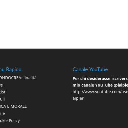
u Rapido
Canale YouTube
NDOCREA: finalità
Per chi desiderasse iscriversi
og
mio canale YouTube (piaipie
http://www.youtube.com/use
isti
aipier
uli
ICA E MORALE
rie
okie Policy