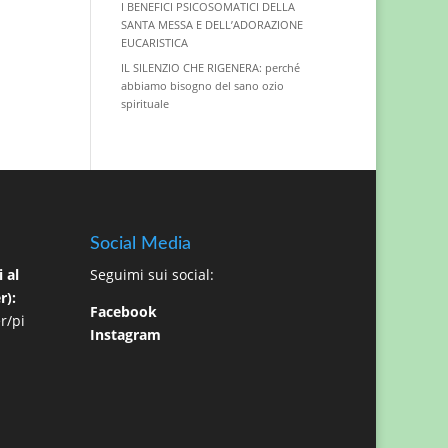
I BENEFICI PSICOSOMATICI DELLA
SANTA MESSA E DELL’ADORAZIONE
EUCARISTICA
IL SILENZIO CHE RIGENERA: perché
abbiamo bisogno del sano ozio
spirituale
Social Media
 al
Seguimi sui social:
r):
Facebook
r/pi
Instagram