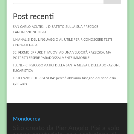
Post recenti
SAN CARLO ACUTIS: IL DIBATTITO SULLA SUA PRECOCE
CANONIZZIONE OGGI
UN’ANALISI DEL LINGUAGGIO AI. UTILE PER RICONOSCERE TESTI
GENERATI DA IA
SEI FERMO EPPURE TI MUOVI AD UNA VELOCITÀ PAZZESCA. MA
POTRESTI ESSERE PARADOSSALMENTE IMMOBILE
I BENEFICI PSICOSOMATICI DELLA SANTA MESSA E DELL’ADORAZIONE
EUCARISTICA
IL SILENZIO CHE RIGENERA: perché abbiamo bisogno del sano ozio
spirituale
Mondocrea
Sito creato da Pier Angelo Piai a solo