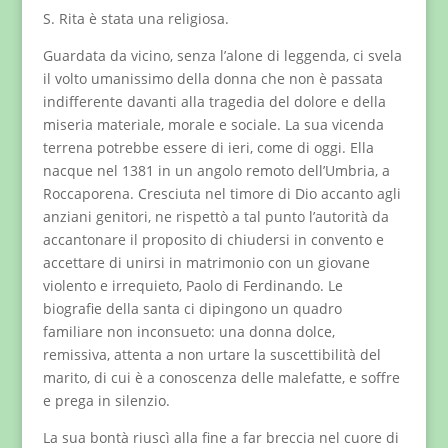
S. Rita è stata una religiosa.
Guardata da vicino, senza l’alone di leggenda, ci svela
il volto umanissimo della donna che non è passata
indifferente davanti alla tragedia del dolore e della
miseria materiale, morale e sociale. La sua vicenda
terrena potrebbe essere di ieri, come di oggi. Ella
nacque nel 1381 in un angolo remoto dell’Umbria, a
Roccaporena. Cresciuta nel timore di Dio accanto agli
anziani genitori, ne rispettò a tal punto l’autorità da
accantonare il proposito di chiudersi in convento e
accettare di unirsi in matrimonio con un giovane
violento e irrequieto, Paolo di Ferdinando. Le
biografie della santa ci dipingono un quadro
familiare non inconsueto: una donna dolce,
remissiva, attenta a non urtare la suscettibilità del
marito, di cui è a conoscenza delle malefatte, e soffre
e prega in silenzio.
La sua bontà riuscì alla fine a far breccia nel cuore di