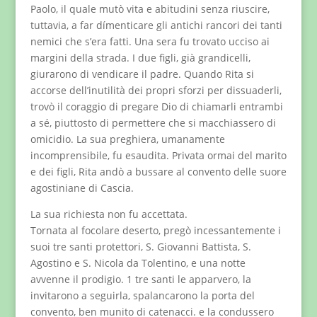
Paolo, il quale mutò vita e abitudini senza riuscire,
tuttavia, a far dímenticare gli antichi rancori dei tanti
nemici che s’era fatti. Una sera fu trovato ucciso ai
margini della strada. I due figli, già grandicelli,
giurarono di vendicare il padre. Quando Rita si
accorse dell’inutilità dei propri sforzi per dissuaderli,
trovò il coraggio di pregare Dio di chiamarli entrambi
a sé, piuttosto di permettere che si macchiassero di
omicidio. La sua preghiera, umanamente
incomprensibile, fu esaudita. Privata ormai del marito
e dei figli, Rita andò a bussare al convento delle suore
agostiniane di Cascia.
La sua richiesta non fu accettata.
Tornata al focolare deserto, pregò incessantemente i
suoi tre santi protettori, S. Giovanni Battista, S.
Agostino e S. Nicola da Tolentino, e una notte
avvenne il prodigio. 1 tre santi le apparvero, la
invitarono a seguirla, spalancarono la porta del
convento, ben munito di catenacci. e la condussero