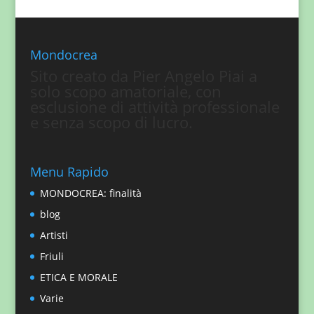
Mondocrea
Sito creato da Pier Angelo Piai a
solo scopo amatoriale, con
esclusione di attività professionale
e senza scopo di lucro.
Menu Rapido
MONDOCREA: finalità
blog
Artisti
Friuli
ETICA E MORALE
Varie