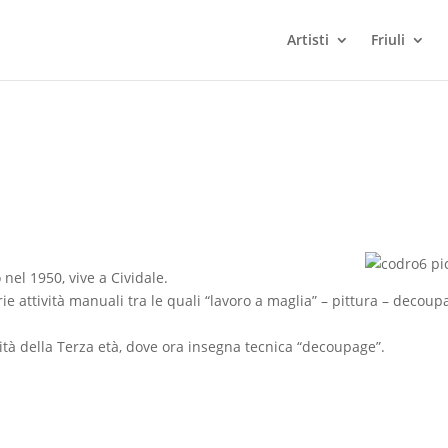
Artisti
Friuli
el 1950, vive a Cividale.
arie attività manuali tra le quali “lavoro a maglia” – pittura – decoup
sità della Terza età, dove ora insegna tecnica “decoupage”.