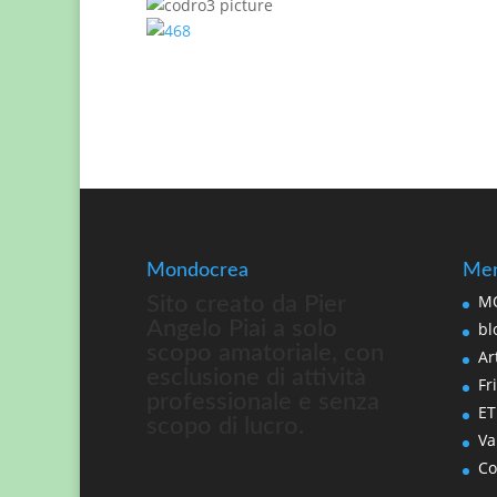
Mondocrea
Men
MO
Sito creato da Pier
Angelo Piai a solo
bl
scopo amatoriale, con
Art
esclusione di attività
Fri
professionale e senza
ET
scopo di lucro.
Va
Co