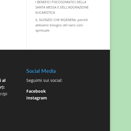
I BENEFICI PSICOSOMATICI DELLA
SANTA MESSA E DELL’ADORAZIONE
EUCARISTICA
IL SILENZIO CHE RIGENERA: perché
abbiamo bisogno del sano ozio
spirituale
Social Media
 al
Seguimi sui social:
r):
Facebook
r/pi
Instagram