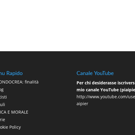
u Rapido
Canale YouTube
NDOCREA: finalità
Per chi desiderasse iscriversi
og
mio canale YouTube (piaipie
http://www.youtube.com/use
isti
aipier
uli
ICA E MORALE
rie
okie Policy