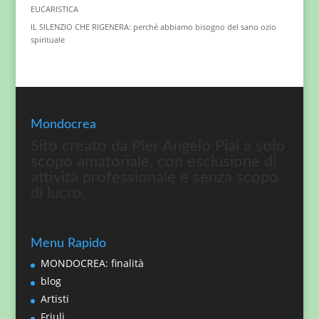
EUCARISTICA
IL SILENZIO CHE RIGENERA: perché abbiamo bisogno del sano ozio
spirituale
Mondocrea
Sito creato da Pier Angelo Piai a solo
scopo amatoriale, con esclusione di
attività professionale e senza scopo
di lucro.
Menu Rapido
MONDOCREA: finalità
blog
Artisti
Friuli