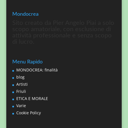
Mondocrea
Sito creato da Pier Angelo Piai a solo
scopo amatoriale, con esclusione di
attività professionale e senza scopo
di lucro.
Menu Rapido
MONDOCREA: finalità
blog
Artisti
Friuli
ETICA E MORALE
Varie
Cookie Policy