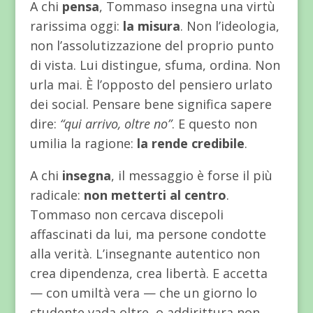
A chi
pensa
, Tommaso insegna una virtù
rarissima oggi:
la misura
. Non l’ideologia,
non l’assolutizzazione del proprio punto
di vista. Lui distingue, sfuma, ordina. Non
urla mai. È l’opposto del pensiero urlato
dei social. Pensare bene significa sapere
dire:
“qui arrivo, oltre no”
. E questo non
umilia la ragione:
la rende credibile
.
A chi
insegna
, il messaggio è forse il più
radicale:
non metterti al centro
.
Tommaso non cercava discepoli
affascinati da lui, ma persone condotte
alla verità. L’insegnante autentico non
crea dipendenza, crea libertà. E accetta
— con umiltà vera — che un giorno lo
studente vada oltre, o addirittura non