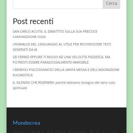
Cerca
Post recenti
SAN CARLO ACUTIS: IL DIBATTITO SULLA SUA PRECOCE
CANONIZZIONE OGGI
UN’ANALISI DEL LINGUAGGIO AI. UTILE PER RICONOSCERE TESTI
GENERATI DA IA
SEI FERMO EPPURE TI MUOVI AD UNA VELOCITÀ PAZZESCA. MA
POTRESTI ESSERE PARADOSSALMENTE IMMOBILE
I BENEFICI PSICOSOMATICI DELLA SANTA MESSA E DELL’ADORAZIONE
EUCARISTICA
IL SILENZIO CHE RIGENERA: perché abbiamo bisogno del sano ozio
spirituale
Mondocrea
Sito creato da Pier Angelo Piai a solo