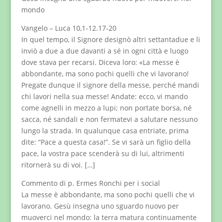
mondo
Vangelo – Luca 10,1-12.17-20
In quel tempo, il Signore designò altri settantadue e li
inviò a due a due davanti a sé in ogni città e luogo
dove stava per recarsi. Diceva loro: «La messe è
abbondante, ma sono pochi quelli che vi lavorano!
Pregate dunque il signore della messe, perché mandi
chi lavori nella sua messe! Andate: ecco, vi mando
come agnelli in mezzo a lupi; non portate borsa, né
sacca, né sandali e non fermatevi a salutare nessuno
lungo la strada. In qualunque casa entriate, prima
dite: “Pace a questa casa!”. Se vi sarà un figlio della
pace, la vostra pace scenderà su di lui, altrimenti
ritornerà su di voi. […]
Commento di p. Ermes Ronchi per i social
La messe è abbondante, ma sono pochi quelli che vi
lavorano. Gesù insegna uno sguardo nuovo per
muoverci nel mondo: la terra matura continuamente