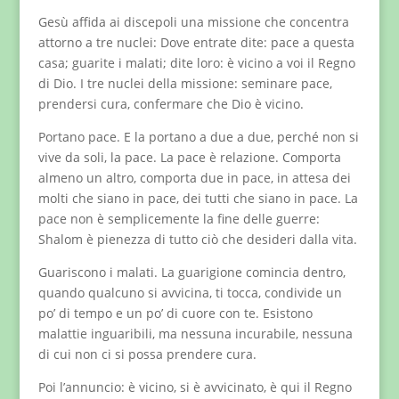
Gesù affida ai discepoli una missione che concentra
attorno a tre nuclei: Dove entrate dite: pace a questa
casa; guarite i malati; dite loro: è vicino a voi il Regno
di Dio. I tre nuclei della missione: seminare pace,
prendersi cura, confermare che Dio è vicino.
Portano pace. E la portano a due a due, perché non si
vive da soli, la pace. La pace è relazione. Comporta
almeno un altro, comporta due in pace, in attesa dei
molti che siano in pace, dei tutti che siano in pace. La
pace non è semplicemente la fine delle guerre:
Shalom è pienezza di tutto ciò che desideri dalla vita.
Guariscono i malati. La guarigione comincia dentro,
quando qualcuno si avvicina, ti tocca, condivide un
po’ di tempo e un po’ di cuore con te. Esistono
malattie inguaribili, ma nessuna incurabile, nessuna
di cui non ci si possa prendere cura.
Poi l’annuncio: è vicino, si è avvicinato, è qui il Regno