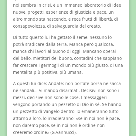
noi sembra in crisi, è un immenso laboratorio di idee
nuove, progetti, esperienze di giustizia e pace, un
altro mondo sta nascendo, e reca frutti di libertà, di
consapevolezza, di salvaguardia del creato.
Di tutto questo lui ha gettato il seme, nessuno lo
potrà sradicare dalla terra. Manca però qualcosa,
manca chi lavori al buono di oggi. Mancano operai
del bello, mietitori del buono, contadini che sappiano
far crescere i germogli di un mondo più giusto, di una
mentalità più positiva, più umana.
A questi lui dice: Andate: non portate borsa né sacca
né sandali… Vi mando disarmati. Decisivi non sono i
mezzi, decisive non sono le cose. I messaggeri
vengono portando un pezzetto di Dio in sé. Se hanno
un pezzetto di Vangelo dentro, lo emaneranno tutto
attorno a loro, lo irradieranno: «se in noi non è pace,
non daremo pace, se in noi non è ordine non
creeremo ordine» (G.Vannucci).