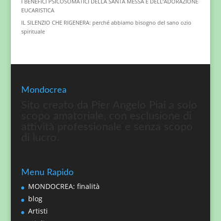
I BENEFICI PSICOSOMATICI DELLA SANTA MESSA E DELL’ADORAZIONE
EUCARISTICA
IL SILENZIO CHE RIGENERA: perché abbiamo bisogno del sano ozio
spirituale
Mondocrea
Sito creato da Pier Angelo Piai a solo
scopo amatoriale, con esclusione di
attività professionale e senza scopo
di lucro.
Menu Rapido
MONDOCREA: finalità
blog
Artisti