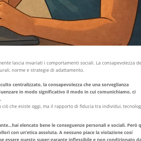
ente lascia invariati i comportamenti sociali. La consapevolezza de
lturali, norme e strategie di adattamento.
culto centralizzato, la consapevolezza che una sorveglianza
luenzare in modo significativo il modo in cui comunichiamo, ci
.
ciò che esiste oggi, ma il rapporto di fiducia tra individui, tecnolog
te…hai elencato bene le conseguenze personali e sociali. Peró q
llori con un’etica assoluta. A nessuno piace la violazione cosí
e essere questo super-garante inflessibile e non condizionato da