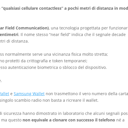
 “qualsiasi cellulare contactless” a pochi metri di distanza in mo
ar Field Communication)
, una tecnologia progettata per funzionar
entimetri
. Il nome stesso “near field” indica che il segnale decade
ri di distanza.
s normalmente serve una vicinanza fisica molto stretta;
sono protetti da crittografia e token temporanei;
so autenticazione biometrica o sblocco del dispositivo.
e.
allet
e
Samsung Wallet
non trasmettono il vero numero della cart
ingolo scambio radio non basta a ricreare il wallet.
 di sicurezza hanno dimostrato in laboratorio che alcuni segnali po
o, ma questo
non equivale a clonare con successo il telefono
né a