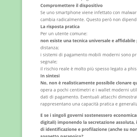
Compromettere il dispositivo
Se uno smartphone viene infettato con malware o
cambia radicalmente. Questo però non dipende d
La risposta pratica
Per un utente comune:
non esiste una tecnica universale e affidabile
distanza;
i sistemi di pagamento mobili moderni sono pro
segnale;
il rischio reale è molto più spesso legato a phi
In sintesi
No, non è realisticamente possibile clonare qu
opera a pochi centimetri e i wallet moderni uti
dati di pagamento. Eventuali attacchi dimostrat
rappresentano una capacità pratica e generali
E se i singoli governi sostenessero economicam
digitali) imponendo la secretazione assoluta
di identificazione e profilazione (anche su no
sospetto paranoico?