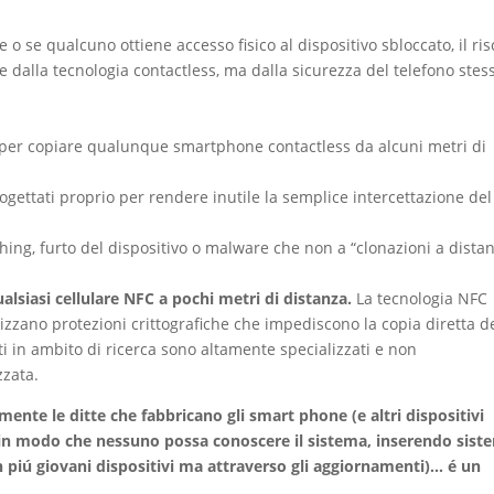
 se qualcuno ottiene accesso fisico al dispositivo sbloccato, il ris
alla tecnologia contactless, ma dalla sicurezza del telefono stes
per copiare qualunque smartphone contactless da alcuni metri di
gettati proprio per rendere inutile la semplice intercettazione del
shing, furto del dispositivo o malware che non a “clonazioni a distan
alsiasi cellulare NFC a pochi metri di distanza.
La tecnologia NFC
lizzano protezioni crittografiche che impediscono la copia diretta d
i in ambito di ricerca sono altamente specializzati e non
zzata.
ente le ditte che fabbricano gli smart phone (e altri dispositivi
, in modo che nessuno possa conoscere il sistema, inserendo sist
n piú giovani dispositivi ma attraverso gli aggiornamenti)… é un