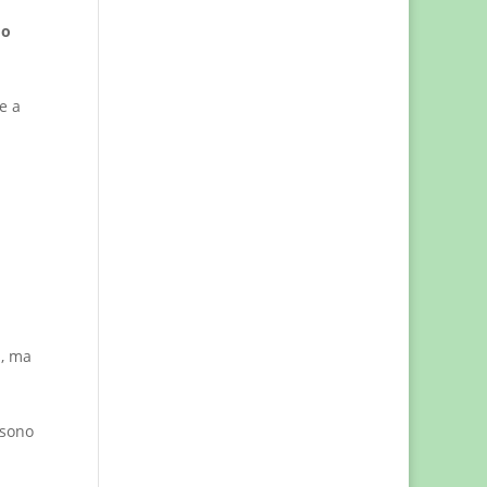
do
e a
a, ma
ssono