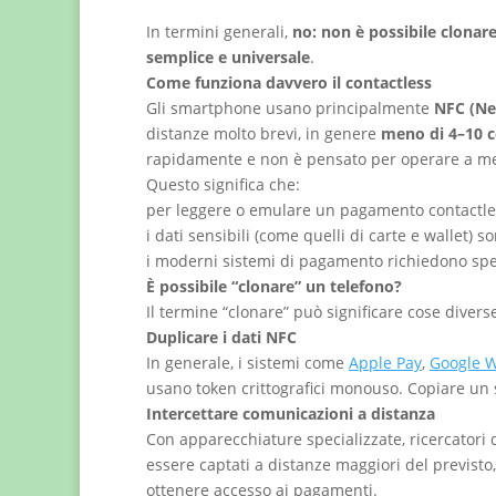
In termini generali,
no: non è possibile clonare
semplice e universale
.
Come funziona davvero il contactless
Gli smartphone usano principalmente
NFC (Ne
distanze molto brevi, in genere
meno di 4–10 c
rapidamente e non è pensato per operare a met
Questo significa che:
per leggere o emulare un pagamento contactles
i dati sensibili (come quelli di carte e wallet) 
i moderni sistemi di pagamento richiedono spes
È possibile “clonare” un telefono?
Il termine “clonare” può significare cose divers
Duplicare i dati NFC
In generale, i sistemi come
Apple Pay
,
Google W
usano token crittografici monouso. Copiare un s
Intercettare comunicazioni a distanza
Con apparecchiature specializzate, ricercatori
essere captati a distanze maggiori del previst
ottenere accesso ai pagamenti.