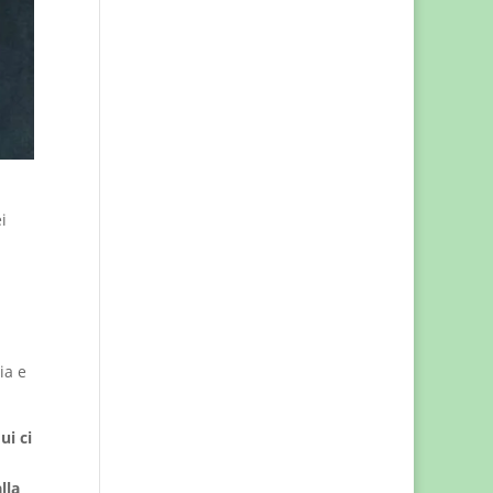
i
ia e
ui ci
lla