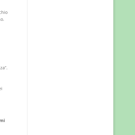
chio
so.
za”.
ei
emi