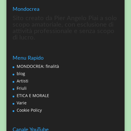
Mondocrea
Sito creato da Pier Angelo Piai a solo
scopo amatoriale, con esclusione di
attività professionale e senza scopo
di lucro.
Menu Rapido
MONDOCREA: finalità
blog
Artisti
Friuli
ETICA E MORALE
Varie
Cookie Policy
Canale YouTube