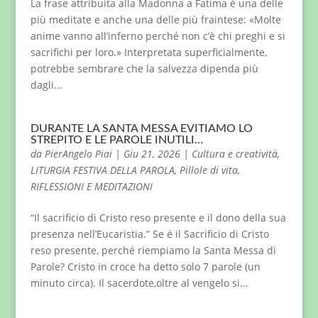
La frase attribuita alla Madonna a Fatima è una delle
più meditate e anche una delle più fraintese: «Molte
anime vanno all’inferno perché non c’è chi preghi e si
sacrifichi per loro.» Interpretata superficialmente,
potrebbe sembrare che la salvezza dipenda più
dagli...
DURANTE LA SANTA MESSA EVITIAMO LO
STREPITO E LE PAROLE INUTILI…
da
PierAngelo Piai
|
Giu 21, 2026
|
Cultura e creatività
,
LITURGIA FESTIVA DELLA PAROLA
,
Pillole di vita
,
RIFLESSIONI E MEDITAZIONI
“Il sacrificio di Cristo reso presente e il dono della sua
presenza nell’Eucaristia.” Se é il Sacrificio di Cristo
reso presente, perché riempiamo la Santa Messa di
Parole? Cristo in croce ha detto solo 7 parole (un
minuto circa). Il sacerdote,oltre al vengelo si...