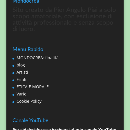
Mondocrea
Sito creato da Pier Angelo Piai a solo
scopo amatoriale, con esclusione di
attività professionale e senza scopo
di lucro.
Menu Rapido
MONDOCREA: finalità
blog
Artisti
Friuli
ETICA E MORALE
Varie
Cookie Policy
Canale YouTube
Per chi desiderasse iscriversi al mio canale YouTube