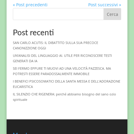
« Post precedenti
Post successivi »
Cerca
Post recenti
SAN CARLO ACUTIS: IL DIBATTITO SULLA SUA PRECOCE
CANONIZZIONE OGGI
UN’ANALISI DEL LINGUAGGIO AI. UTILE PER RICONOSCERE TESTI
GENERATI DA IA
SEI FERMO EPPURE TI MUOVI AD UNA VELOCITÀ PAZZESCA. MA
POTRESTI ESSERE PARADOSSALMENTE IMMOBILE
I BENEFICI PSICOSOMATICI DELLA SANTA MESSA E DELL’ADORAZIONE
EUCARISTICA
IL SILENZIO CHE RIGENERA: perché abbiamo bisogno del sano ozio
spirituale