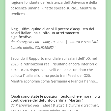
ragione fondante dell’esistenza dell’Universo e della
coscienza umana. RIfletto spesso su ció… Mentre la
teodicea...
Negli ultimi quindici anni il potere d’acquisto dei
salari italiani ha subito un arretramento
significativo.
da
PierAngelo Piai
|
Mag 19, 2026
|
Cultura e creatività
,
Laicato adulto
,
SOLIDARIETA'
Secondo il Rapporto mondiale sui salari dell’ILO, nel
2025 le retribuzioni reali risultano ancora inferiori di
circa l’8,7% rispetto ai livelli del 2008, un dato che
colloca l’Italia all’ultimo posto tra i Paesi del G20.
Mentre economie come Germania e Francia hanno...
Quali sono state le posizioni teologiche e morali più
controverse del defunto cardinal Martini?
da
PierAngelo Piai
|
Mag 19, 2026
|
Cultura e creatività
,
ETICA E MORALE
,
Laicato adulto
,
RIFLESSIONI E