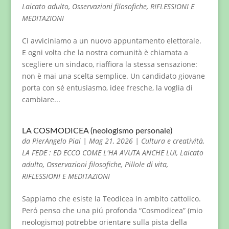
Laicato adulto
,
Osservazioni filosofiche
,
RIFLESSIONI E
MEDITAZIONI
Ci avviciniamo a un nuovo appuntamento elettorale.
E ogni volta che la nostra comunità è chiamata a
scegliere un sindaco, riaffiora la stessa sensazione:
non è mai una scelta semplice. Un candidato giovane
porta con sé entusiasmo, idee fresche, la voglia di
cambiare...
LA COSMODICEA (neologismo personale)
da
PierAngelo Piai
|
Mag 21, 2026
|
Cultura e creatività
,
LA FEDE : ED ECCO COME L'HA AVUTA ANCHE LUI
,
Laicato
adulto
,
Osservazioni filosofiche
,
Pillole di vita
,
RIFLESSIONI E MEDITAZIONI
Sappiamo che esiste la Teodicea in ambito cattolico.
Peró penso che una piú profonda “Cosmodicea” (mio
neologismo) potrebbe orientare sulla pista della