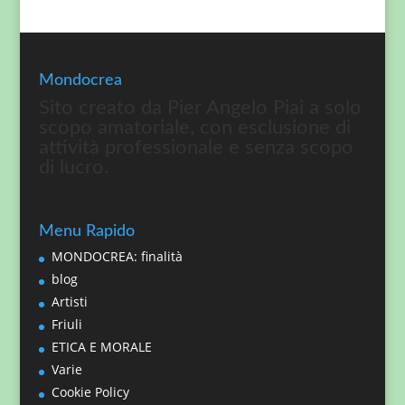
Mondocrea
Sito creato da Pier Angelo Piai a solo
scopo amatoriale, con esclusione di
attività professionale e senza scopo
di lucro.
Menu Rapido
MONDOCREA: finalità
blog
Artisti
Friuli
ETICA E MORALE
Varie
Cookie Policy