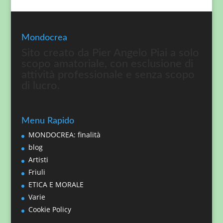
Mondocrea
Sito creato da Pier Angelo Piai a solo
scopo amatoriale, con esclusione di
attività professionale e senza scopo
di lucro.
Menu Rapido
MONDOCREA: finalità
blog
Artisti
Friuli
ETICA E MORALE
Varie
Cookie Policy