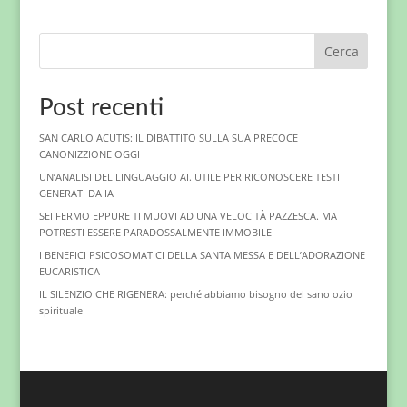
Cerca
Post recenti
SAN CARLO ACUTIS: IL DIBATTITO SULLA SUA PRECOCE
CANONIZZIONE OGGI
UN’ANALISI DEL LINGUAGGIO AI. UTILE PER RICONOSCERE TESTI
GENERATI DA IA
SEI FERMO EPPURE TI MUOVI AD UNA VELOCITÀ PAZZESCA. MA
POTRESTI ESSERE PARADOSSALMENTE IMMOBILE
I BENEFICI PSICOSOMATICI DELLA SANTA MESSA E DELL’ADORAZIONE
EUCARISTICA
IL SILENZIO CHE RIGENERA: perché abbiamo bisogno del sano ozio
spirituale