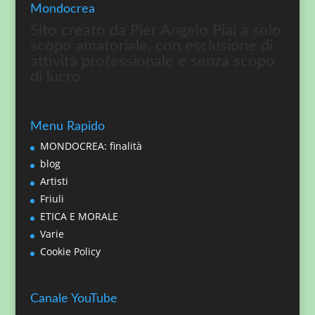
Mondocrea
Sito creato da Pier Angelo Piai a solo
scopo amatoriale, con esclusione di
attività professionale e senza scopo
di lucro.
Menu Rapido
MONDOCREA: finalità
blog
Artisti
Friuli
ETICA E MORALE
Varie
Cookie Policy
Canale YouTube