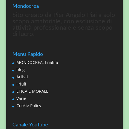
Mondocrea
Sito creato da Pier Angelo Piai a solo
scopo amatoriale, con esclusione di
attività professionale e senza scopo
di lucro.
Menu Rapido
MONDOCREA: finalità
blog
Artisti
Friuli
ETICA E MORALE
Varie
Cookie Policy
Canale YouTube