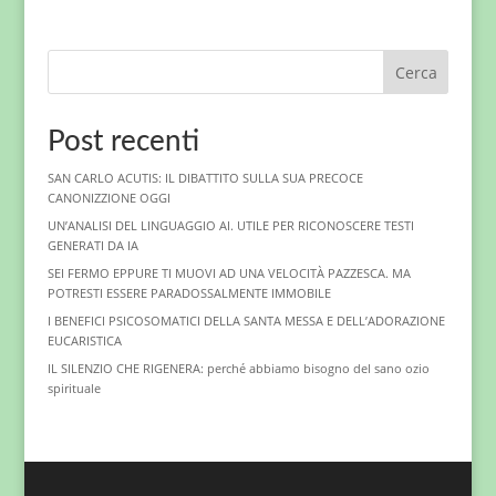
Cerca
Post recenti
SAN CARLO ACUTIS: IL DIBATTITO SULLA SUA PRECOCE
CANONIZZIONE OGGI
UN’ANALISI DEL LINGUAGGIO AI. UTILE PER RICONOSCERE TESTI
GENERATI DA IA
SEI FERMO EPPURE TI MUOVI AD UNA VELOCITÀ PAZZESCA. MA
POTRESTI ESSERE PARADOSSALMENTE IMMOBILE
I BENEFICI PSICOSOMATICI DELLA SANTA MESSA E DELL’ADORAZIONE
EUCARISTICA
IL SILENZIO CHE RIGENERA: perché abbiamo bisogno del sano ozio
spirituale