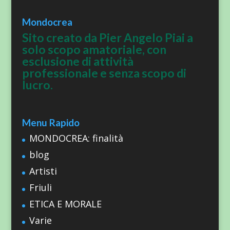
Mondocrea
Sito creato da Pier Angelo Piai a
solo scopo amatoriale, con
esclusione di attività
professionale e senza scopo di
lucro.
Menu Rapido
MONDOCREA: finalità
blog
Artisti
Friuli
ETICA E MORALE
Varie