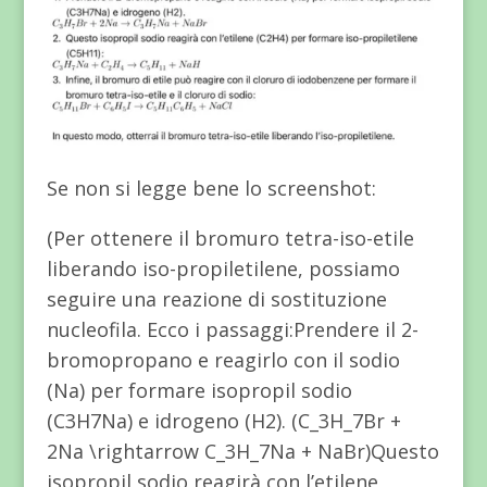
Se non si legge bene lo screenshot:
(Per ottenere il bromuro tetra-iso-etile
liberando iso-propiletilene, possiamo
seguire una reazione di sostituzione
nucleofila. Ecco i passaggi:Prendere il 2-
bromopropano e reagirlo con il sodio
(Na) per formare isopropil sodio
(C3H7Na) e idrogeno (H2). (C_3H_7Br +
2Na \rightarrow C_3H_7Na + NaBr)Questo
isopropil sodio reagirà con l’etilene