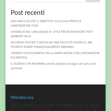
Post recenti
SAN CARLO ACUTIS: IL DIBATTITO SULLA SUA PRECOCE
CANONIZZIONE OGGI
UN’ANALISI DEL LINGUAGGIO AI. UTILE PER RICONOSCERE TESTI
GENERATI DA IA
SEI FERMO EPPURE TI MUOVI AD UNA VELOCITÀ PAZZESCA. MA
POTRESTI ESSERE PARADOSSALMENTE IMMOBILE
I BENEFICI PSICOSOMATICI DELLA SANTA MESSA E DELL’ADORAZIONE
EUCARISTICA
IL SILENZIO CHE RIGENERA: perché abbiamo bisogno del sano ozio
spirituale
Mondocrea
Sito creato da Pier Angelo Piai a solo
scopo amatoriale, con esclusione di