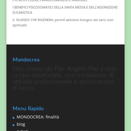
I BENEFICI PSICOSOMATICI DELLA SANTA MESSA E DELL’ADORAZIONE
EUCARISTICA
IL SILENZIO CHE RIGENERA: perché abbiamo bisogno del sano ozio
spirituale
Mondocrea
Sito creato da Pier Angelo Piai a solo
scopo amatoriale, con esclusione di
attività professionale e senza scopo
di lucro.
Menu Rapido
MONDOCREA: finalità
blog