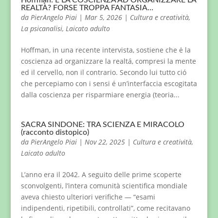
Hoffman: È LA COSCIENZA AD ORGANIZZARE LA
REALTÀ? FORSE TROPPA FANTASIA…
da
PierAngelo Piai
|
Mar 5, 2026
|
Cultura e creatività
,
La psicanalisi
,
Laicato adulto
Hoffman, in una recente intervista, sostiene che ė la
coscienza ad organizzare la realtá, compresi la mente
ed il cervello, non il contrario. Secondo lui tutto ció
che percepiamo con i sensi é un’interfaccia escogitata
dalla coscienza per risparmiare energia (teoria...
SACRA SINDONE: TRA SCIENZA E MIRACOLO
(racconto distopico)
da
PierAngelo Piai
|
Nov 22, 2025
|
Cultura e creatività
,
Laicato adulto
L’anno era il 2042. A seguito delle prime scoperte
sconvolgenti, l’intera comunità scientifica mondiale
aveva chiesto ulteriori verifiche — “esami
indipendenti, ripetibili, controllati”, come recitavano