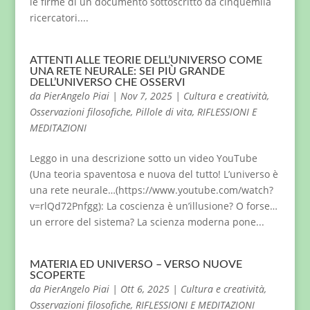
le firme di un documento sottoscritto da cinquemila
ricercatori....
ATTENTI ALLE TEORIE DELL’UNIVERSO COME
UNA RETE NEURALE: SEI PIÙ GRANDE
DELL’UNIVERSO CHE OSSERVI
da
PierAngelo Piai
|
Nov 7, 2025
|
Cultura e creatività
,
Osservazioni filosofiche
,
Pillole di vita
,
RIFLESSIONI E
MEDITAZIONI
Leggo in una descrizione sotto un video YouTube
(Una teoria spaventosa e nuova del tutto! L’universo è
una rete neurale…(https://www.youtube.com/watch?
v=rlQd72Pnfgg): La coscienza è un’illusione? O forse…
un errore del sistema? La scienza moderna pone...
MATERIA ED UNIVERSO – VERSO NUOVE
SCOPERTE
da
PierAngelo Piai
|
Ott 6, 2025
|
Cultura e creatività
,
Osservazioni filosofiche
,
RIFLESSIONI E MEDITAZIONI