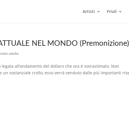
Artisti
Friuli
ATTUALE NEL MONDO (Premonizione)
icato adulto
o legata all’andamento del dollaro che ora é sovrastimato. Non
se un sostanziale crollo, esso verrá venduto dalle piú importanti ris