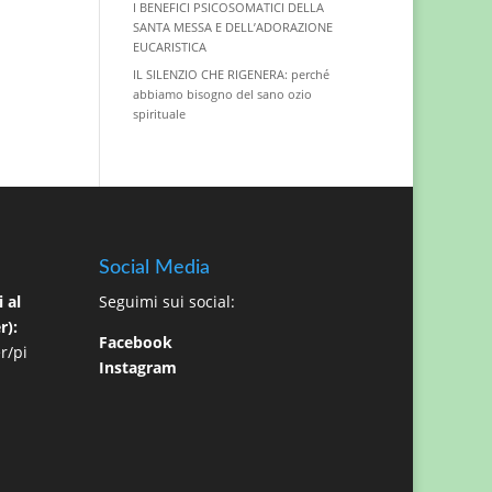
I BENEFICI PSICOSOMATICI DELLA
SANTA MESSA E DELL’ADORAZIONE
EUCARISTICA
IL SILENZIO CHE RIGENERA: perché
abbiamo bisogno del sano ozio
spirituale
Social Media
 al
Seguimi sui social:
r):
Facebook
r/pi
Instagram