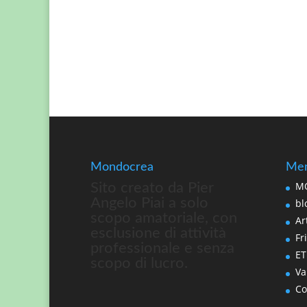
Mondocrea
Men
MO
Sito creato da Pier
Angelo Piai a solo
bl
scopo amatoriale, con
Art
esclusione di attività
Fri
professionale e senza
ET
scopo di lucro.
Va
Co