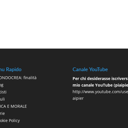
u Rapido
Canale YouTube
NDOCREA: finalità
Per chi desiderasse iscriversi
og
mio canale YouTube (piaipie
http://www.youtube.com/use
isti
aipier
uli
ICA E MORALE
rie
okie Policy