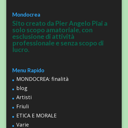
Mondocrea
Sito creato da Pier Angelo Piai a
solo scopo amatoriale, con
esclusione di attività
professionale e senza scopo di
lucro.
Menu Rapido
MONDOCREA: finalità
blog
Artisti
Friuli
ETICA E MORALE
Varie