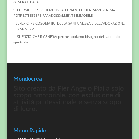
GENERATI DA IA
SEI FERMO EPPURE TI MUOVI AD UNA VELOCITÀ PAZZESCA. MA
POTRESTI ESSERE PARADOSSALMENTE IMMOBILE
I BENEFICI PSICOSOMATICI DELLA SANTA MESSA E DELL’ADORAZIONE
EUCARISTICA
IL SILENZIO CHE RIGENERA: perché abbiamo bisogno del sano ozio
spirituale
Mondocrea
Sito creato da Pier Angelo Piai a solo
scopo amatoriale, con esclusione di
attività professionale e senza scopo
di lucro.
Menu Rapido