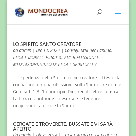
LO SPIRITO SANTO CREATORE
da
admin
|
Dic 13, 2020
|
Consigli utili per l'anima
,
ETICA E MORALE
,
Pillole di vita
,
RIFLESSIONI E
MEDITAZIONI
,
VIDEO DI ETICA E SPIRITUALITA'
L’esperienza dello Spirito come creatore Il testo da
cui partire per una riflessione sullo Spirito creatore è
Genesi 1, 1-3: “In principio Dio creò il cielo e la terra.
La terra era informe e deserta e le tenebre
ricoprivano l’abisso e lo Spirito...
CERCATE E TROVERETE, BUSSATE E VI SARÀ
APERTO
da
admin
|
Dic 8, 2018
|
ETICA E MORALE
,
LA FEDE : ED