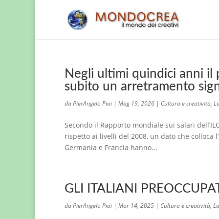
Negli ultimi quindici anni il 
subito un arretramento signi
da
PierAngelo Piai
|
Mag 19, 2026
|
Cultura e creatività
,
La
Secondo il Rapporto mondiale sui salari dell’ILO,
rispetto ai livelli del 2008, un dato che colloca
Germania e Francia hanno...
GLI ITALIANI PREOCCUPA
da
PierAngelo Piai
|
Mar 14, 2025
|
Cultura e creatività
,
La