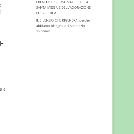
I BENEFICI PSICOSOMATICI DELLA
o
SANTA MESSA E DELL’ADORAZIONE
0
EUCARISTICA
IL SILENZIO CHE RIGENERA: perché
abbiamo bisogno del sano ozio
spirituale
E
a e