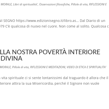
E MORALE
,
Libri di spiritualità'
,
Osservazioni filosofiche
,
Pillole di vita
,
RIFLESSIONI E
SEGNO https://www.edizionisegno.it/libro.as… Dal Diario di un
979 C’è qualcosa di nuovo nel cuore. Non come al solito. Qualcosa 
LLA NOSTRA POVERTÀ INTERIORE
 DIVINA
E MORALE
,
Pillole di vita
,
RIFLESSIONI E MEDITAZIONI
,
VIDEO DI ETICA E SPIRITUALITA'
ita spirituale ci si sente lontanissimi dal traguardo è allora che il
eriore attira la sua Misericordia, perché il Signore non vuole