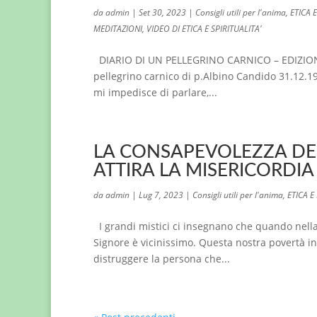
da
admin
|
Set 30, 2023
|
Consigli utili per l'anima
,
ETICA 
MEDITAZIONI
,
VIDEO DI ETICA E SPIRITUALITA'
DIARIO DI UN PELLEGRINO CARNICO – EDIZIONI 
pellegrino carnico di p.Albino Candido 31.12.1
mi impedisce di parlare,...
LA CONSAPEVOLEZZA DE
ATTIRA LA MISERICORDIA
da
admin
|
Lug 7, 2023
|
Consigli utili per l'anima
,
ETICA 
I grandi mistici ci insegnano che quando nella v
Signore è vicinissimo. Questa nostra povertà int
distruggere la persona che...