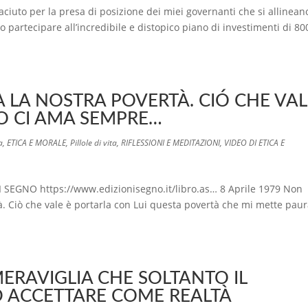
ciuto per la presa di posizione dei miei governanti che si allinean
no partecipare all’incredibile e distopico piano di investimenti di 80
A LA NOSTRA POVERTÀ. CIÓ CHE VAL
IO CI AMA SEMPRE…
a
,
ETICA E MORALE
,
Pillole di vita
,
RIFLESSIONI E MEDITAZIONI
,
VIDEO DI ETICA E
SEGNO https://www.edizionisegno.it/libro.as… 8 Aprile 1979 Non
à. Ciò che vale è portarla con Lui questa povertà che mi mette paur
MERAVIGLIA CHE SOLTANTO IL
D ACCETTARE COME REALTÀ