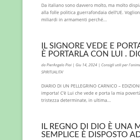
Da italiano sono davvero molto, ma molto dispia
alla folle politica guerrafondaia dell’UE. Voglio
miliardi in armamenti perché...
IL SIGNORE VEDE E PORT
È PORTARLA CON LUI . D
da
PierAngelo Piai
|
Giu 14, 2024
|
Consigli utili per l'anim
SPIRITUALITA'
DIARIO DI UN PELLEGRINO CARNICO – EDIZIONI 
importa! C’è Lui che vede e porta la mia povert
tristezza determinate, in ultima...
IL REGNO DI DIO È UNA 
SEMPLICE È DISPOSTO A