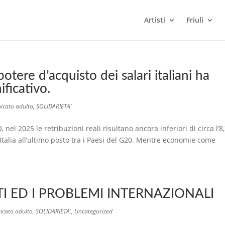
Artisti
Friuli
potere d’acquisto dei salari italiani ha
ficativo.
icato adulto
,
SOLIDARIETA'
 nel 2025 le retribuzioni reali risultano ancora inferiori di circa l’8
 l’Italia all’ultimo posto tra i Paesi del G20. Mentre economie come
TI ED I PROBLEMI INTERNAZIONALI
icato adulto
,
SOLIDARIETA'
,
Uncategorized