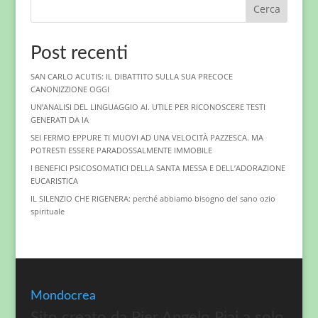
Cerca
Post recenti
SAN CARLO ACUTIS: IL DIBATTITO SULLA SUA PRECOCE
CANONIZZIONE OGGI
UN’ANALISI DEL LINGUAGGIO AI. UTILE PER RICONOSCERE TESTI
GENERATI DA IA
SEI FERMO EPPURE TI MUOVI AD UNA VELOCITÀ PAZZESCA. MA
POTRESTI ESSERE PARADOSSALMENTE IMMOBILE
I BENEFICI PSICOSOMATICI DELLA SANTA MESSA E DELL’ADORAZIONE
EUCARISTICA
IL SILENZIO CHE RIGENERA: perché abbiamo bisogno del sano ozio
spirituale
Mondocrea
Sito creato da Pier Angelo Piai a solo