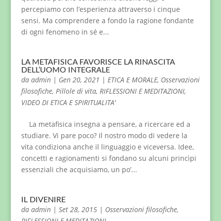
percepiamo con l’esperienza attraverso i cinque
sensi. Ma comprendere a fondo la ragione fondante
di ogni fenomeno in sé e...
LA METAFISICA FAVORISCE LA RINASCITA
DELL’UOMO INTEGRALE
da
admin
|
Gen 20, 2021
|
ETICA E MORALE
,
Osservazioni
filosofiche
,
Pillole di vita
,
RIFLESSIONI E MEDITAZIONI
,
VIDEO DI ETICA E SPIRITUALITA'
La metafisica insegna a pensare, a ricercare ed a
studiare. Vi pare poco? Il nostro modo di vedere la
vita condiziona anche il linguaggio e viceversa. Idee,
concetti e ragionamenti si fondano su alcuni princìpi
essenziali che acquisiamo, un po’...
IL DIVENIRE
da
admin
|
Set 28, 2015
|
Osservazioni filosofiche
,
RIFLESSIONI E MEDITAZIONI