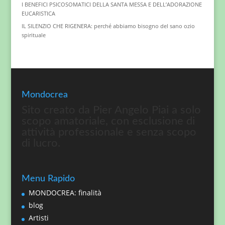
I BENEFICI PSICOSOMATICI DELLA SANTA MESSA E DELL’ADORAZIONE
EUCARISTICA
IL SILENZIO CHE RIGENERA: perché abbiamo bisogno del sano ozio
spirituale
Mondocrea
Sito creato da Pier Angelo Piai a solo
scopo amatoriale, con esclusione di
attività professionale e senza scopo
di lucro.
Menu Rapido
MONDOCREA: finalità
blog
Artisti