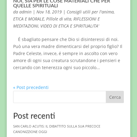
NOI, SIA PER LE COSE MATERIALI CHE PER
QUELLE SPIRITUALI
da
admin
|
Nov 18, 2019
|
Consigli utili per l'anima
,
ETICA E MORALE
,
Pillole di vita
,
RIFLESSIONI E
MEDITAZIONI
,
VIDEO DI ETICA E SPIRITUALITA'
É sbagliato pensare che Dio si disinteressi di noi.
Può una vera madre dimenticarsi del proprio figlio? Il
Padre Celeste, invece, é sempre in ascolto con vero
amore di ogni sua creatura scrutandone i pensieri e
cercando con tenerezza ogni suo piccolo...
« Post precedenti
Cerca
Post recenti
SAN CARLO ACUTIS: IL DIBATTITO SULLA SUA PRECOCE
CANONIZZIONE OGGI