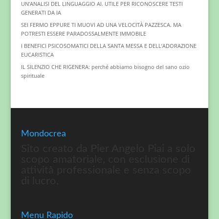
UN’ANALISI DEL LINGUAGGIO AI. UTILE PER RICONOSCERE TESTI
GENERATI DA IA
SEI FERMO EPPURE TI MUOVI AD UNA VELOCITÀ PAZZESCA. MA
POTRESTI ESSERE PARADOSSALMENTE IMMOBILE
I BENEFICI PSICOSOMATICI DELLA SANTA MESSA E DELL’ADORAZIONE
EUCARISTICA
IL SILENZIO CHE RIGENERA: perché abbiamo bisogno del sano ozio
spirituale
Mondocrea
Sito creato da Pier Angelo Piai a solo
scopo amatoriale, con esclusione di
attività professionale e senza scopo
di lucro.
Menu Rapido