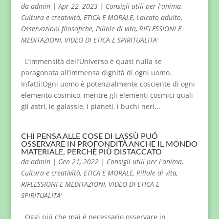
da
admin
|
Apr 22, 2023
|
Consigli utili per l'anima
,
Cultura e creatività
,
ETICA E MORALE
,
Laicato adulto
,
Osservazioni filosofiche
,
Pillole di vita
,
RIFLESSIONI E
MEDITAZIONI
,
VIDEO DI ETICA E SPIRITUALITA'
L’immensità dell’Universo è quasi nulla se
paragonata all’immensa dignità di ogni uomo.
Infatti:Ogni uomo è potenzialmente cosciente di ogni
elemento cosmico, mentre gli elementi cosmici quali
gli astri, le galassie, i pianeti, i buchi neri...
CHI PENSA ALLE COSE DI LASSÙ PUÓ
OSSERVARE IN PROFONDITÀ ANCHE IL MONDO
MATERIALE, PERCHÈ PIÙ DISTACCATO
da
admin
|
Gen 21, 2022
|
Consigli utili per l'anima
,
Cultura e creatività
,
ETICA E MORALE
,
Pillole di vita
,
RIFLESSIONI E MEDITAZIONI
,
VIDEO DI ETICA E
SPIRITUALITA'
Oggi piú che mai é necessario osservare in