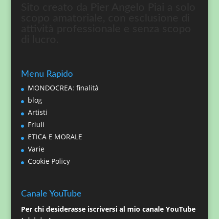
Sito creato da Pier Angelo Piai a solo
scopo amatoriale, con esclusione di
attività professionale e senza scopo
di lucro.
Menu Rapido
MONDOCREA: finalità
blog
Artisti
Friuli
ETICA E MORALE
Varie
Cookie Policy
Canale YouTube
Per chi desiderasse iscriversi al mio canale YouTube