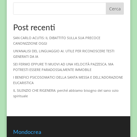
Cerca
Post recenti
SAN CARLO ACUTIS: IL DIBATTITO SULLA SUA PRECOCE
CANONIZZIONE OGGI
UN’ANALISI DEL LINGUAGGIO AI. UTILE PER RICONOSCERE TESTI
GENERATI DA IA
SEI FERMO EPPURE TI MUOVI AD UNA VELOCITÀ PAZZESCA. MA
POTRESTI ESSERE PARADOSSALMENTE IMMOBILE
I BENEFICI PSICOSOMATICI DELLA SANTA MESSA E DELL’ADORAZIONE
EUCARISTICA
IL SILENZIO CHE RIGENERA: perché abbiamo bisogno del sano ozio
spirituale
Mondocrea