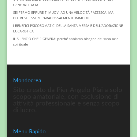
GENERATI DA IA
SEI FERMO EPPURE TI MUOVI AD UNA VELOCITÀ PAZZESCA. MA
POTRESTI ESSERE PARADOSSALMENTE IMMOBILE
I BENEFICI PSICOSOMATICI DELLA SANTA MESSA E DELL’ADORAZIONE
EUCARISTICA
IL SILENZIO CHE RIGENERA: perché abbiamo bisogno del sano ozio
spirituale
Mondocrea
Sito creato da Pier Angelo Piai a solo
scopo amatoriale, con esclusione di
attività professionale e senza scopo
di lucro.
Menu Rapido