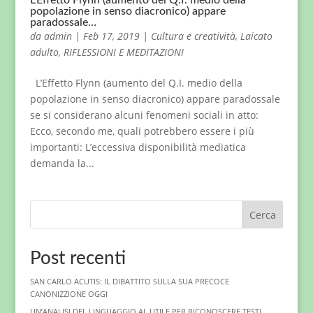
L’Effetto Flynn (aumento del Q.I. medio della
popolazione in senso diacronico) appare
paradossale…
da
admin
|
Feb 17, 2019
|
Cultura e creatività
,
Laicato
adulto
,
RIFLESSIONI E MEDITAZIONI
L’Effetto Flynn (aumento del Q.I. medio della
popolazione in senso diacronico) appare paradossale
se si considerano alcuni fenomeni sociali in atto:
Ecco, secondo me, quali potrebbero essere i più
importanti: L’eccessiva disponibilità mediatica
demanda la...
Cerca
Post recenti
SAN CARLO ACUTIS: IL DIBATTITO SULLA SUA PRECOCE
CANONIZZIONE OGGI
UN’ANALISI DEL LINGUAGGIO AI. UTILE PER RICONOSCERE TESTI