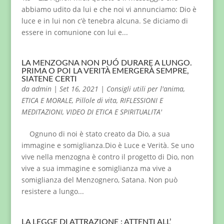
abbiamo udito da lui e che noi vi annunciamo: Dio è
luce e in lui non c’è tenebra alcuna. Se diciamo di
essere in comunione con lui e...
LA MENZOGNA NON PUÓ DURARE A LUNGO.
PRIMA O POI LA VERITÀ EMERGERÀ SEMPRE,
SIATENE CERTI
da
admin
|
Set 16, 2021
|
Consigli utili per l'anima
,
ETICA E MORALE
,
Pillole di vita
,
RIFLESSIONI E
MEDITAZIONI
,
VIDEO DI ETICA E SPIRITUALITA'
Ognuno di noi è stato creato da Dio, a sua
immagine e somiglianza.Dio è Luce e Verità. Se uno
vive nella menzogna è contro il progetto di Dio, non
vive a sua immagine e somiglianza ma vive a
somiglianza del Menzognero, Satana. Non può
resistere a lungo...
LA LEGGE DI ATTRAZIONE : ATTENTI ALL’