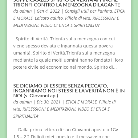
SUPPLICA ALLO SPIRITO DI VERITÀ AFFINCHÈ
TRIONFI CONTRO LA MENZOGNA DILAGANTE
da
admin
|
Gen 4, 2022
|
Consigli utili per l'anima
,
ETICA
E MORALE
,
Laicato adulto
,
Pillole di vita
,
RIFLESSIONI E
MEDITAZIONI
,
VIDEO DI ETICA E SPIRITUALITA'
Spirito di Veritá. Trionfa sulla menzogna con cui
viene spesso deviata e ingannata questa povera
umanitá. Spirito di Veritá.Trionfa sulla menzogna
mediante la quale molti uomini hanno fondato il loro
potere civile ed economico nel mondo. Spirito di...
SE DICIAMO DI ESSERE SENZA PECCATO,
INGANNIAMO NOI STESSI E LA VERITÀ NON È IN
NOI (s. Giovanni ap.)
da
admin
|
Dic 30, 2021
|
ETICA E MORALE
,
Pillole di
vita
,
RIFLESSIONI E MEDITAZIONI
,
VIDEO DI ETICA E
SPIRITUALITA'
Dalla prima lettera di san Giovanni apostolo 1Gv
1,5 – 2,2 Figlioli miei, questo è il messaggio che