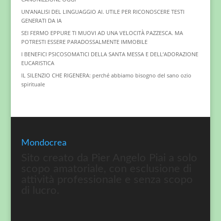
UN’ANALISI DEL LINGUAGGIO AI. UTILE PER RICONOSCERE TESTI
GENERATI DA IA
SEI FERMO EPPURE TI MUOVI AD UNA VELOCITÀ PAZZESCA. MA
POTRESTI ESSERE PARADOSSALMENTE IMMOBILE
I BENEFICI PSICOSOMATICI DELLA SANTA MESSA E DELL’ADORAZIONE
EUCARISTICA
IL SILENZIO CHE RIGENERA: perché abbiamo bisogno del sano ozio
spirituale
Mondocrea
Sito creato da Pier Angelo Piai a solo
scopo amatoriale, con esclusione di
attività professionale e senza scopo
di lucro.