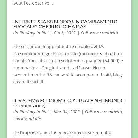
beatifica descrive...
INTERNET STA SUBENDO UN CAMBIAMENTO
EPOCALE? CHE RUOLO HA L’IA?
da
PierAngelo Piai
|
Giu 8, 2025
|
Cultura e creatività
Sto cercando di approfondire il ruolo dell’IA.
Personalmente gestisco un sito (mondocrea.it) ed un
canale YouTube Universo Interiore piaipier (54.000) e
sono partner Google tramite adSense. Ho un
presentimento: l’IA causerà la scomparsa di siti, blog
e canali vari. Il...
IL SISTEMA ECONOMICO ATTUALE NEL MONDO
(Premonizione)
da
PierAngelo Piai
|
Mar 31, 2025
|
Cultura e creatività
,
Laicato adulto
Ho l’impressione che la prossima crisi sia molto