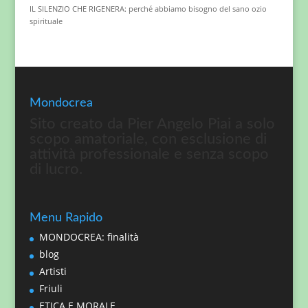
IL SILENZIO CHE RIGENERA: perché abbiamo bisogno del sano ozio
spirituale
Mondocrea
Sito creato da Pier Angelo Piai a solo
scopo amatoriale, con esclusione di
attività professionale e senza scopo
di lucro.
Menu Rapido
MONDOCREA: finalità
blog
Artisti
Friuli
ETICA E MORALE