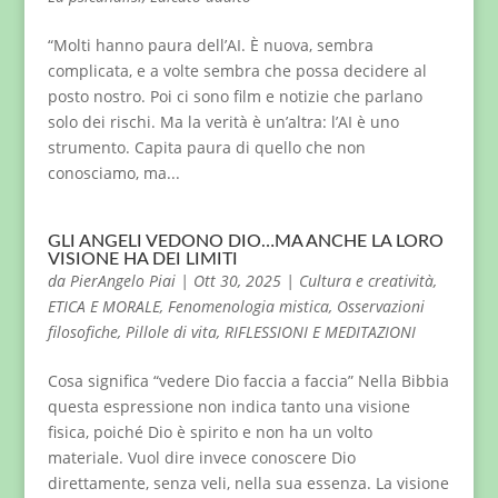
“Molti hanno paura dell’AI. È nuova, sembra
complicata, e a volte sembra che possa decidere al
posto nostro. Poi ci sono film e notizie che parlano
solo dei rischi. Ma la verità è un’altra: l’AI è uno
strumento. Capita paura di quello che non
conosciamo, ma...
GLI ANGELI VEDONO DIO…MA ANCHE LA LORO
VISIONE HA DEI LIMITI
da
PierAngelo Piai
|
Ott 30, 2025
|
Cultura e creatività
,
ETICA E MORALE
,
Fenomenologia mistica
,
Osservazioni
filosofiche
,
Pillole di vita
,
RIFLESSIONI E MEDITAZIONI
Cosa significa “vedere Dio faccia a faccia” Nella Bibbia
questa espressione non indica tanto una visione
fisica, poiché Dio è spirito e non ha un volto
materiale. Vuol dire invece conoscere Dio
direttamente, senza veli, nella sua essenza. La visione