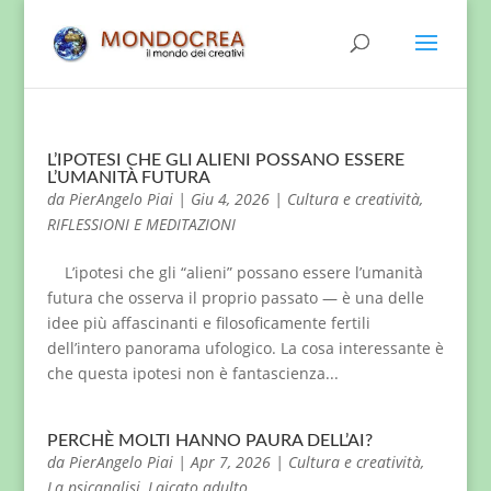
L’IPOTESI CHE GLI ALIENI POSSANO ESSERE
L’UMANITÀ FUTURA
da
PierAngelo Piai
|
Giu 4, 2026
|
Cultura e creatività
,
RIFLESSIONI E MEDITAZIONI
L’ipotesi che gli “alieni” possano essere l’umanità
futura che osserva il proprio passato — è una delle
idee più affascinanti e filosoficamente fertili
dell’intero panorama ufologico. La cosa interessante è
che questa ipotesi non è fantascienza...
PERCHÈ MOLTI HANNO PAURA DELL’AI?
da
PierAngelo Piai
|
Apr 7, 2026
|
Cultura e creatività
,
La psicanalisi
,
Laicato adulto