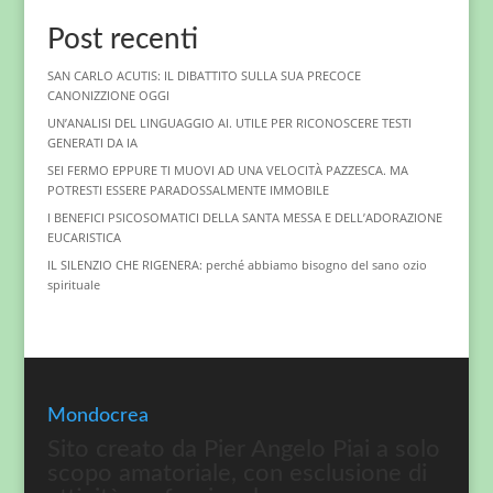
Post recenti
SAN CARLO ACUTIS: IL DIBATTITO SULLA SUA PRECOCE
CANONIZZIONE OGGI
UN’ANALISI DEL LINGUAGGIO AI. UTILE PER RICONOSCERE TESTI
GENERATI DA IA
SEI FERMO EPPURE TI MUOVI AD UNA VELOCITÀ PAZZESCA. MA
POTRESTI ESSERE PARADOSSALMENTE IMMOBILE
I BENEFICI PSICOSOMATICI DELLA SANTA MESSA E DELL’ADORAZIONE
EUCARISTICA
IL SILENZIO CHE RIGENERA: perché abbiamo bisogno del sano ozio
spirituale
Mondocrea
Sito creato da Pier Angelo Piai a solo
scopo amatoriale, con esclusione di