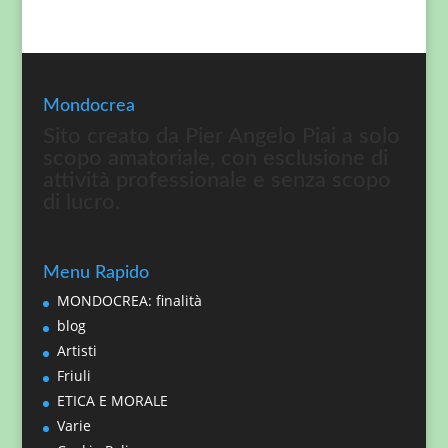
Mondocrea
Sito creato da Pier Angelo Piai a solo
scopo amatoriale, con esclusione di
attività professionale e senza scopo
di lucro.
Menu Rapido
MONDOCREA: finalità
blog
Artisti
Friuli
ETICA E MORALE
Varie