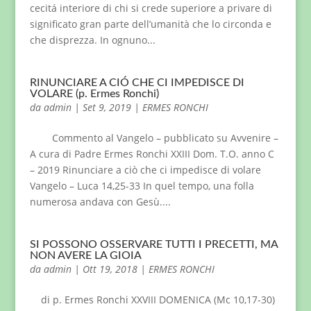
cecitá interiore di chi si crede superiore a privare di
significato gran parte dell’umanità che lo circonda e
che disprezza. In ognuno...
RINUNCIARE A CIÓ CHE CI IMPEDISCE DI
VOLARE (p. Ermes Ronchi)
da
admin
|
Set 9, 2019
|
ERMES RONCHI
Commento al Vangelo – pubblicato su Avvenire –
A cura di Padre Ermes Ronchi XXIII Dom. T.O. anno C
– 2019 Rinunciare a ciò che ci impedisce di volare
Vangelo – Luca 14,25-33 In quel tempo, una folla
numerosa andava con Gesù....
SI POSSONO OSSERVARE TUTTI I PRECETTI, MA
NON AVERE LA GIOIA
da
admin
|
Ott 19, 2018
|
ERMES RONCHI
di p. Ermes Ronchi XXVIII DOMENICA (Mc 10,17-30)