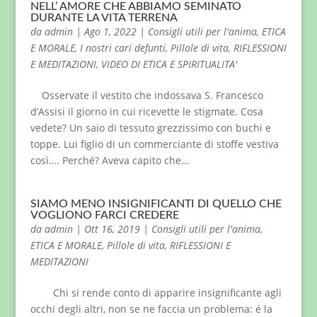
NELL’ AMORE CHE ABBIAMO SEMINATO
DURANTE LA VITA TERRENA
da
admin
|
Ago 1, 2022
|
Consigli utili per l'anima
,
ETICA
E MORALE
,
I nostri cari defunti
,
Pillole di vita
,
RIFLESSIONI
E MEDITAZIONI
,
VIDEO DI ETICA E SPIRITUALITA'
Osservate il vestito che indossava S. Francesco
d’Assisi il giorno in cui ricevette le stigmate. Cosa
vedete? Un saio di tessuto grezzissimo con buchi e
toppe. Lui figlio di un commerciante di stoffe vestiva
così…. Perché? Aveva capito che...
SIAMO MENO INSIGNIFICANTI DI QUELLO CHE
VOGLIONO FARCI CREDERE
da
admin
|
Ott 16, 2019
|
Consigli utili per l'anima
,
ETICA E MORALE
,
Pillole di vita
,
RIFLESSIONI E
MEDITAZIONI
Chi si rende conto di apparire insignificante agli
occhi degli altri, non se ne faccia un problema: é la