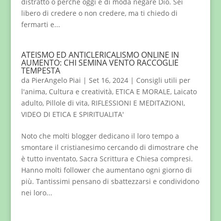
distratto o perché oggi è di moda negare Dio. Sei
libero di credere o non credere, ma ti chiedo di
fermarti e...
ATEISMO ED ANTICLERICALISMO ONLINE IN
AUMENTO: CHI SEMINA VENTO RACCOGLIE
TEMPESTA
da
PierAngelo Piai
|
Set 16, 2024
|
Consigli utili per
l'anima
,
Cultura e creatività
,
ETICA E MORALE
,
Laicato
adulto
,
Pillole di vita
,
RIFLESSIONI E MEDITAZIONI
,
VIDEO DI ETICA E SPIRITUALITA'
Noto che molti blogger dedicano il loro tempo a
smontare il cristianesimo cercando di dimostrare che
è tutto inventato, Sacra Scrittura e Chiesa compresi.
Hanno molti follower che aumentano ogni giorno di
più. Tantissimi pensano di sbattezzarsi e condividono
nei loro...