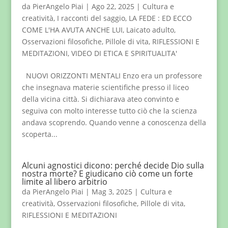
da
PierAngelo Piai
|
Ago 22, 2025
|
Cultura e
creatività
,
I racconti del saggio
,
LA FEDE : ED ECCO
COME L'HA AVUTA ANCHE LUI
,
Laicato adulto
,
Osservazioni filosofiche
,
Pillole di vita
,
RIFLESSIONI E
MEDITAZIONI
,
VIDEO DI ETICA E SPIRITUALITA'
NUOVI ORIZZONTI MENTALI Enzo era un professore
che insegnava materie scientifiche presso il liceo
della vicina città. Si dichiarava ateo convinto e
seguiva con molto interesse tutto ciò che la scienza
andava scoprendo. Quando venne a conoscenza della
scoperta...
Alcuni agnostici dicono: perché decide Dio sulla
nostra morte? E giudicano ciò come un forte
limite al libero arbitrio
da
PierAngelo Piai
|
Mag 3, 2025
|
Cultura e
creatività
,
Osservazioni filosofiche
,
Pillole di vita
,
RIFLESSIONI E MEDITAZIONI