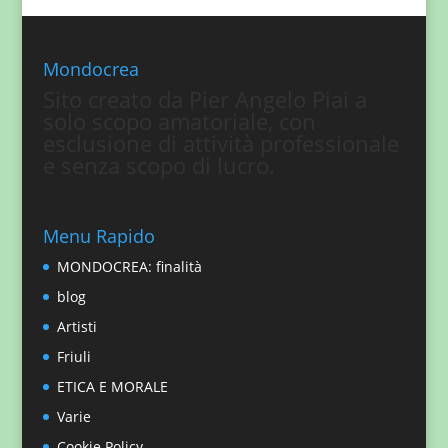
Mondocrea
Sito creato da Pier Angelo Piai a
solo scopo amatoriale, con
esclusione di attività professionale
e senza scopo di lucro.
Menu Rapido
MONDOCREA: finalità
blog
Artisti
Friuli
ETICA E MORALE
Varie
Cookie Policy