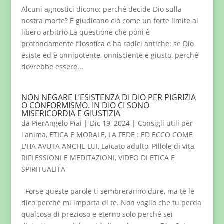
Alcuni agnostici dicono: perché decide Dio sulla
nostra morte? E giudicano ciò come un forte limite al
libero arbitrio La questione che poni è
profondamente filosofica e ha radici antiche: se Dio
esiste ed è onnipotente, onnisciente e giusto, perché
dovrebbe essere...
NON NEGARE L’ESISTENZA DI DIO PER PIGRIZIA
O CONFORMISMO. IN DIO CI SONO
MISERICORDIA E GIUSTIZIA
da
PierAngelo Piai
|
Dic 19, 2024
|
Consigli utili per
l'anima
,
ETICA E MORALE
,
LA FEDE : ED ECCO COME
L'HA AVUTA ANCHE LUI
,
Laicato adulto
,
Pillole di vita
,
RIFLESSIONI E MEDITAZIONI
,
VIDEO DI ETICA E
SPIRITUALITA'
Forse queste parole ti sembreranno dure, ma te le
dico perché mi importa di te. Non voglio che tu perda
qualcosa di prezioso e eterno solo perché sei