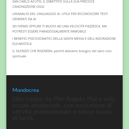
SAN CARLO ACUTIS: IL DIBATTITO SULLA SUA PRECOCE
CANONIZZIONE OGGI
UN’ANALISI DEL LINGUAGGIO AI. UTILE PER RICONOSCERE TESTI
GENERATI DA IA
SEI FERMO EPPURE TI MUOVI AD UNA VELOCITÀ PAZZESCA. MA
POTRESTI ESSERE PARADOSSALMENTE IMMOBILE
I BENEFICI PSICOSOMATICI DELLA SANTA MESSA E DELL’ADORAZIONE
EUCARISTICA
IL SILENZIO CHE RIGENERA: perché abbiamo bisogno del sano ozio
spirituale
Mondocrea
Sito creato da Pier Angelo Piai a solo
scopo amatoriale, con esclusione di
attività professionale e senza scopo
di lucro.