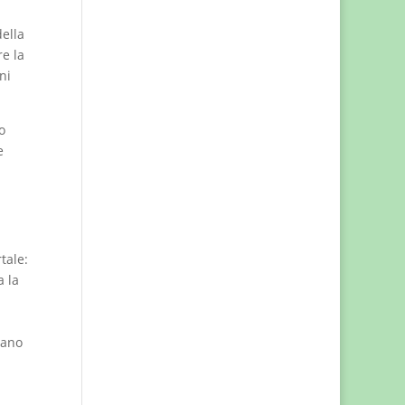
della
re la
ni
o
e
tale:
a la
cano