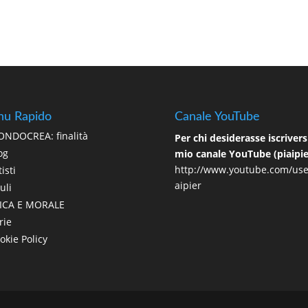
u Rapido
Canale YouTube
NDOCREA: finalità
Per chi desiderasse iscriversi
og
mio canale YouTube (piaipie
http://www.youtube.com/use
isti
aipier
uli
ICA E MORALE
rie
okie Policy