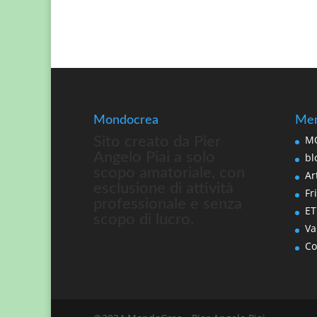
Mondocrea
Men
MO
Sito creato da Pier
Angelo Piai a solo
bl
scopo amatoriale, con
Art
esclusione di attività
Fri
professionale e senza
ET
scopo di lucro.
Va
Co