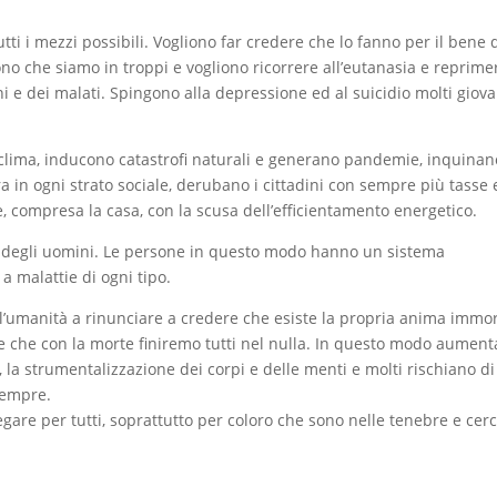
ti i mezzi possibili. Vogliono far credere che lo fanno per il bene 
ono che siamo in troppi e vogliono ricorrere all’eutanasia e reprime
i e dei malati. Spingono alla depressione ed al suicidio molti giova
 clima, inducono catastrofi naturali e generano pandemie, inquinan
ura in ogni strato sociale, derubano i cittadini con sempre più tasse 
me, compresa la casa, con la scusa dell’efficientamento energetico.
 e degli uomini. Le persone in questo modo hanno un sistema
 malattie di ogni tipo.
l’umanità a rinunciare a credere che esiste la propria anima immor
 che con la morte finiremo tutti nel nulla. In questo modo aument
o, la strumentalizzazione dei corpi e delle menti e molti rischiano di
sempre.
egare per tutti, soprattutto per coloro che sono nelle tenebre e cer