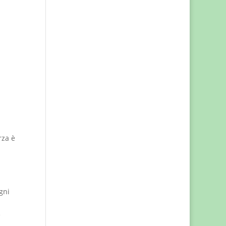
rza è
l
gni
e