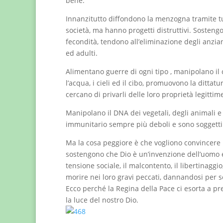
bene.
Innanzitutto diffondono la menzogna tramite tut
società, ma hanno progetti distruttivi. Sosteng
fecondità, tendono all’eliminazione degli anzian
ed adulti.
Alimentano guerre di ogni tipo , manipolano il
l’acqua, i cieli ed il cibo, promuovono la dittat
cercano di privarli delle loro proprietà legitti
Manipolano il DNA dei vegetali, degli animali
immunitario sempre più deboli e sono soggetti a
Ma la cosa peggiore è che vogliono convincere 
sostengono che Dio è un’invenzione dell’uomo e
tensione sociale, il malcontento, il libertinaggi
morire nei loro gravi peccati, dannandosi per 
Ecco perché la Regina della Pace ci esorta a pr
la luce del nostro Dio.