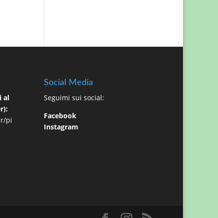
Social Media
 al
Seguimi sui social:
r):
Facebook
r/pi
Instagram