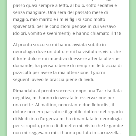
passo quasi sempre a letto, al buio, sotto sedativi e
senza mangiare. Una sera del passato mese di
maggio, mio marito e i miei figli si sono molto
spaventati, per le condizioni penose in cui versavo
(dolori, vomito e svenimenti), e hanno chiamato il 118.
Al pronto soccorso mi hanno avviata subito in
neurologia dove un dottore mi ha visitata e, visto che
il forte dolore mi impediva di essere attenta alle sue
domande, ha pensato bene di riempirmi le braccia di
pizzicotti per avere la mia attenzione. I giorni
seguenti avevo le braccia piene di lividi.
Rimandata al pronto soccorso, dopo una Tac risultata
negativa, mi hanno ricoverata in osservazione per
una notte. Al mattino, nonostante due fleboclisi, il
dolore non era passato e il gentile dottore del reparto
di Medicina d’urgenza mi ha rimandata in neurologia
per scrupolo, prima di dimettermi. Visto che le gambe
non mi reggevano mi ci hanno portata in carrozzella.