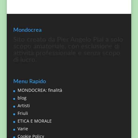
Mondocrea
Sito creato da Pier Angelo Piai a solo
scopo amatoriale, con esclusione di
attività professionale e senza scopo
di lucro.
Menu Rapido
MONDOCREA: finalità
blog
Artisti
Friuli
ETICA E MORALE
Varie
Cookie Policy