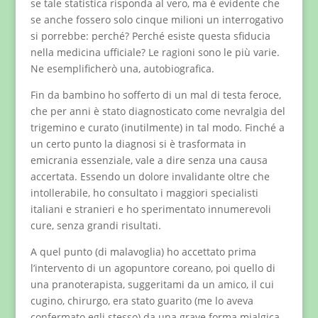
se tale statistica risponda al vero, ma è evidente che
se anche fossero solo cinque milioni un interrogativo
si porrebbe: perché? Perché esiste questa sfiducia
nella medicina ufficiale? Le ragioni sono le più varie.
Ne esemplificherò una, autobiografica.
Fin da bambino ho sofferto di un mal di testa feroce,
che per anni è stato diagnosticato come nevralgia del
trigemino e curato (inutilmente) in tal modo. Finché a
un certo punto la diagnosi si è trasformata in
emicrania essenziale, vale a dire senza una causa
accertata. Essendo un dolore invalidante oltre che
intollerabile, ho consultato i maggiori specialisti
italiani e stranieri e ho sperimentato innumerevoli
cure, senza grandi risultati.
A quel punto (di malavoglia) ho accettato prima
l’intervento di un agopuntore coreano, poi quello di
una pranoterapista, suggeritami da un amico, il cui
cugino, chirurgo, era stato guarito (me lo aveva
confermato egli stesso) da una grave forma mialgica