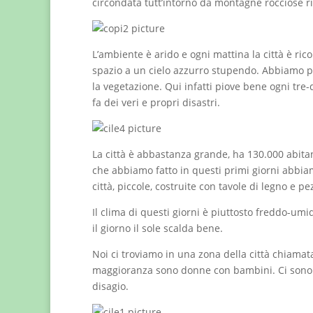
circondata tutt’intorno da montagne rocciose ri
L’ambiente è arido e ogni mattina la città è ric
spazio a un cielo azzurro stupendo. Abbiamo p
la vegetazione. Qui infatti piove bene ogni tre-
fa dei veri e propri disastri.
La città è abbastanza grande, ha 130.000 abitan
che abbiamo fatto in questi primi giorni abbiam
città, piccole, costruite con tavole di legno e
Il clima di questi giorni è piuttosto freddo-umi
il giorno il sole scalda bene.
Noi ci troviamo in una zona della città chiamat
maggioranza sono donne con bambini. Ci sono a
disagio.