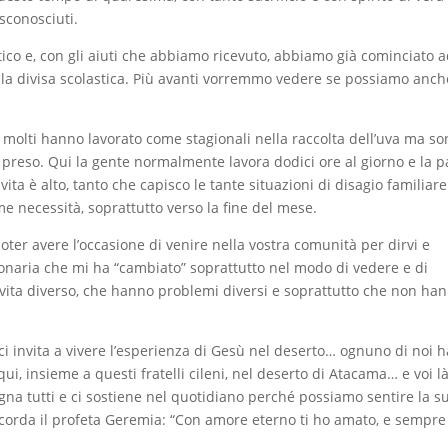
 sconosciuti.
stico e, con gli aiuti che abbiamo ricevuto, abbiamo già cominciato 
 la divisa scolastica. Più avanti vorremmo vedere se possiamo anch
, molti hanno lavorato come stagionali nella raccolta dell’uva ma so
 preso. Qui la gente normalmente lavora dodici ore al giorno e la 
vita è alto, tanto che capisco le tante situazioni di disagio familiar
me necessità, soprattutto verso la fine del mese.
poter avere l’occasione di venire nella vostra comunità per dirvi e
onaria che mi ha “cambiato” soprattutto nel modo di vedere e di
 vita diverso, che hanno problemi diversi e soprattutto che non ha
i invita a vivere l’esperienza di Gesù nel deserto… ognuno di noi ha
ui, insieme a questi fratelli cileni, nel deserto di Atacama… e voi l
gna tutti e ci sostiene nel quotidiano perché possiamo sentire la s
ricorda il profeta Geremia: “Con amore eterno ti ho amato, e sempre