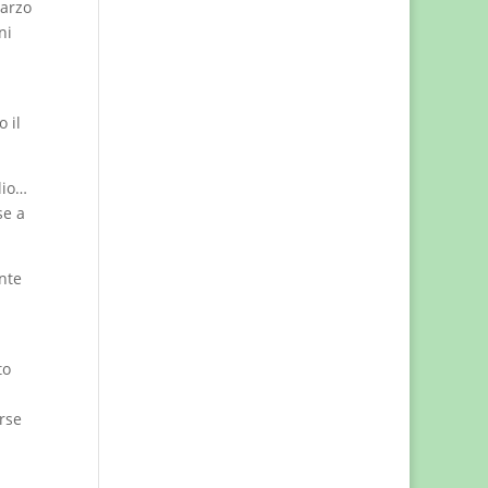
marzo
ni
 il
lio…
se a
nte
to
orse