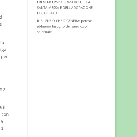
I BENEFICI PSICOSOMATICI DELLA
SANTA MESSA E DELL’ADORAZIONE
EUCARISTICA
ad
IL SILENZIO CHE RIGENERA: perché
e
abbiamo bisogno del sano ozio
spirituale
no
paga
e per
nno
 il
à con
ua
 di