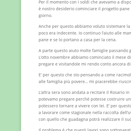
Per il momento con i soldi che avevamo a dispo
è nostro desiderio cominciare il progetto pan
giorno.
Anche per questo abbiamo voluto sistemare la 
poco era indecente. Io continuo l’aiuto alle m
pane e se lo portano a casa per la cena.
A parte questo aiuto molte famiglie passando gli
L’otto novembre abbiamo cominciato il mese di 
pregare e visitandole mi rendo conto ancora di
E’ per questo che sto pensando a come racimol
alle famiglia più povere… mi piacerebbe riusci
L’altra sera sono andata a recitare il Rosario in
potevamo pregare perchè potesse costruire una p
potessero tornare a vivere con lei. E’ per quest
a lavorare come stagionale nella raccolta dell’
con quello che guadagna potrà realizzare il su
Il problema è che questi lavori sono sottopagat