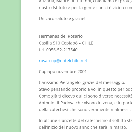
A Maria, Madre di tutti noi, chiediamo di prot
nostro Istituto e per la gente che ci è vicina con
Un caro saluto e grazie!
Hermanas del Rosario
Casilla 510 Copiapò – CHILE
tel. 0056-52-217540
rosarcop@entelchile.net
Copiapò novembre 2001
Carissimo Pierangelo, grazie del messaggio.
Stavo pensando proprio a voi in questo periodo
Come già ti dicevo qui ci sono diverse necessità.
Antonio di Padova che vivono in zona, e in part
della catechesi che sono veramente malmessi.
In alcune stanzette del catechismo il soffitto
dell’inizio del nuovo anno che sarà in marzo.