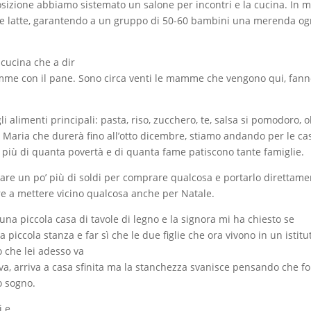
sizione abbiamo sistemato un salone per incontri e la cucina. In 
e e latte, garantendo a un gruppo di 50-60 bambini una merenda og
cucina che a dir
amme con il pane. Sono circa venti le mamme che vengono qui, fanno
 alimenti principali: pasta, riso, zucchero, te, salsa si pomodoro, o
Maria che durerà fino all’otto dicembre, stiamo andando per le ca
 più di quanta povertà e di quanta fame patiscono tante famiglie.
are un po’ più di soldi per comprare qualcosa e portarlo direttame
re a mettere vicino qualcosa anche per Natale.
 una piccola casa di tavole di legno e la signora mi ha chiesto se
iccola stanza e far sì che le due figlie che ora vivono in un istitu
o che lei adesso va
uva, arriva a casa sfinita ma la stanchezza svanisce pensando che f
o sogno.
i e