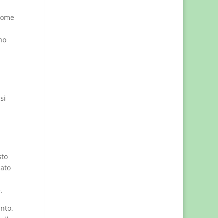
 come
no
si
sto
iato
.
anto.