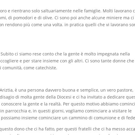
oro e rientrano solo saltuariamente nelle famiglie. Molti lavorano
rumi, di pomodori e di olive. Ci sono poi anche alcune miniere ma ci
n rendono più come una volta. in pratica quelli che vi lavorano so
 Subito ci siamo rese conto che la gente è molto impegnata nella
ccogliere e per stare insieme con gli altri. Ci sono tante donne che 
di comunità, come catechiste.
Ariztia, è una persona davvero buona e semplice, un vero pastore,
disagio di molta gente della Diocesi e ci ha invitato a dedicare que
 conoscere la gente e la realtà. Per questo motivo abbiamo cominc
in parrocchia e, in questi giorni, vogliamo cominciare a visitare le
é possiamo insieme cominciare un cammino di comunione e di fede
questo dono che ci ha fatto, per questi fratelli che ci ha messo acc