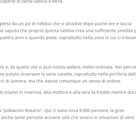
coperte di tanta sabbia e terra.
operta da un po’ di nebbia che si dissolve dopo poche ore e lascia
oi saputo che proprio questa nebbia crea una sufficiente umidità 
quattro anni e quando piove, soprattutto nella zona in cui ci trovia
ti e, da quello che si può subito vedere, molto ordinata. Nei percor
o potuto osservare le varie casette, soprattutto nella periferia del
 pezzi di lamiera. ma che danno comunque un senso di ordine.
do (siamo in inverno). Alla mattina e alla sera fa freddo mentre dur
a “población Rosario”. Qui ci sono circa 8.000 persone, la gran
nche tante persone anziane sole che vivono in situazioni di vero