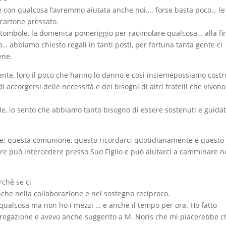
he con qualcosa l’avremmo aiutata anche noi…. forse basta poco… le
 cartone pressato.
tombole, la domenica pomeriggio per racimolare qualcosa… alla fi
bbiamo chiesto regali in tanti posti, per fortuna tanta gente ci
ene.
gente, loro il poco che hanno lo danno e così insiemepossiamo costr
accorgersi delle necessità e dei bisogni di altri fratelli che vivono
ale, io sento che abbiamo tanto bisogno di essere sostenuti e guidat
re: questa comunione, questo ricordarci quotidianamente e questo
adre può intercedere presso Suo Figlio e può aiutarci a camminare n
rchè se ci
anche nella collaborazione e nel sostegno reciproco.
e qualcosa ma non ho i mezzi … e anche il tempo per ora. Ho fatto
ngregazione e avevo anche suggerito a M. Noris che mi piacerebbe c