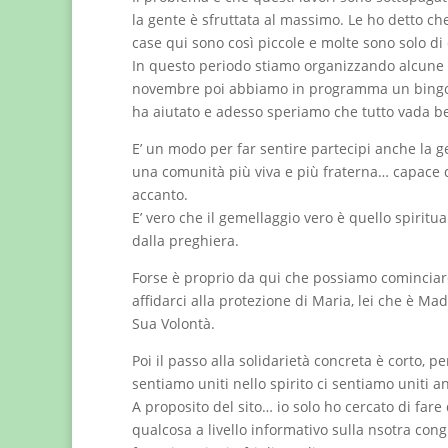
la gente è sfruttata al massimo. Le ho detto c
case qui sono così piccole e molte sono solo di
In questo periodo stiamo organizzando alcune 
novembre poi abbiamo in programma un bingo… a
ha aiutato e adesso speriamo che tutto vada b
E’ un modo per far sentire partecipi anche la 
una comunità più viva e più fraterna… capace di 
accanto.
E’ vero che il gemellaggio vero è quello spiritu
dalla preghiera.
Forse è proprio da qui che possiamo comincia
affidarci alla protezione di Maria, lei che è M
Sua Volontà.
Poi il passo alla solidarietà concreta è corto, pe
sentiamo uniti nello spirito ci sentiamo uniti 
A proposito del sito… io solo ho cercato di far
qualcosa a livello informativo sulla nsotra co