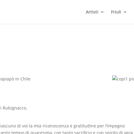
Artisti
Friuli
Copiapò in Chile
di Rubignacco,
ascuno di voi la mia riconoscenza e gratitudine per l’impegno
uesto tempo di quaresima, con tanto sacrificio e con spirito di vera