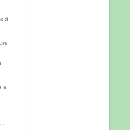
ne di
uire
i
ella
he