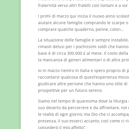
fraternità verso altri fratelli così lontani e a voi
I primi di marzo qui inizia il nuovo anno scola
aiutare alcune famiglie comprando le scarpe o
comprare qualche quaderno, penne, colori…
La situazione delle famiglie è sempre instabile
rimasti delusi per i pochissimi soldi che hanno
base è di circa 300.000 £ al mese. Il costo della 
la mancanza di generi alimentari o di altre pri
Io in marzo rientro in Italia e spero proprio di 
raccontarvi qualcosa di quest’esperienza missi
giudicare altre persone che hanno uno stile di
prospettive per un futuro sereno.
Siamo nel tempo di quaresima dove la liturgia c
suo deserto da percorrere e da affrontare, noi q
le realtà di ogni giorno; ma Dio che ci accompa
presenza, il suo esserci accanto, così come ci 
concederò il mio affetto”.