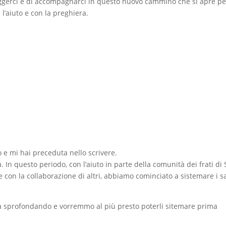
eggerci e di accompagnarci in questo nuovo cammino che si apre per
 l’aiuto e con la preghiera.
 e mi hai preceduta nello scrivere.
 In questo periodo, con l’aiuto in parte della comunità dei frati di 
e con la collaborazione di altri, abbiamo cominciato a sistemare i s
 sta sprofondando e vorremmo al più presto poterli sitemare prima