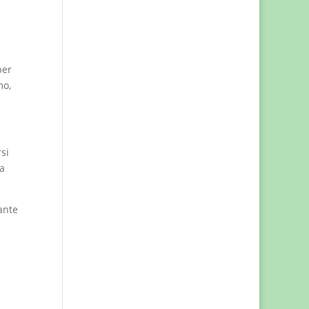
per
mo,
si
la
ante