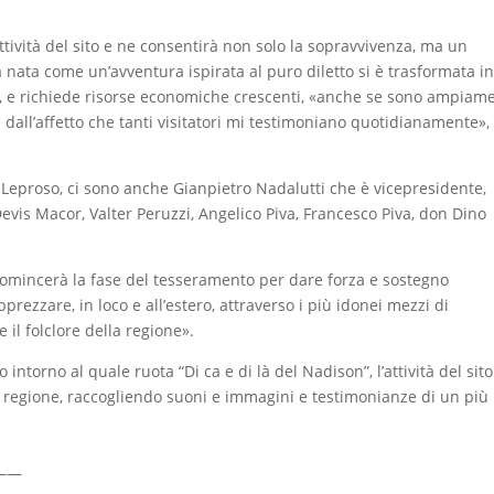
attività del sito e ne consentirà non solo la sopravvivenza, ma un
nata come un’avventura ispirata al puro diletto si è trasformata in
a, e richiede risorse economiche crescenti, «anche se sono ampiam
e dall’affetto che tanti visitatori mi testimoniano quotidianamente»,
a Leproso, ci sono anche Gianpietro Nadalutti che è vicepresidente,
evis Macor, Valter Peruzzi, Angelico Piva, Francesco Piva, don Dino
comincerà la fase del tesseramento per dare forza e sostegno
prezzare, in loco e all’estero, attraverso i più idonei mezzi di
e il folclore della regione».
intorno al quale ruota “Di ca e di là del Nadison”, l’attività del sito
a regione, raccogliendo suoni e immagini e testimonianze di un più
——