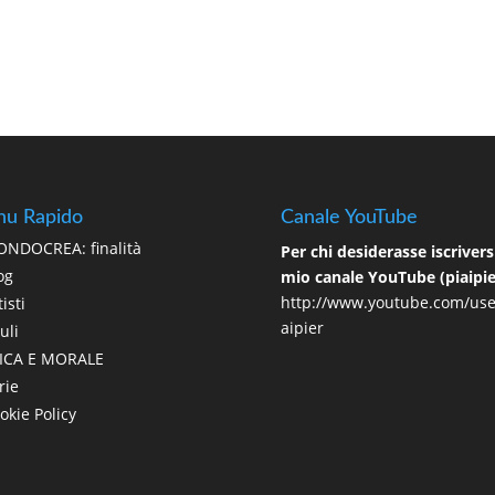
u Rapido
Canale YouTube
NDOCREA: finalità
Per chi desiderasse iscriversi
og
mio canale YouTube (piaipie
http://www.youtube.com/use
isti
aipier
uli
ICA E MORALE
rie
okie Policy