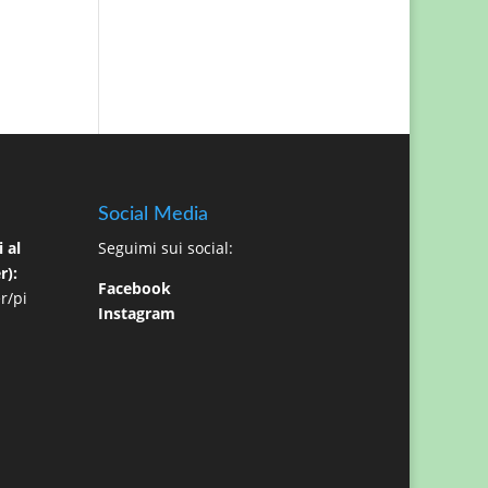
Social Media
 al
Seguimi sui social:
r):
Facebook
r/pi
Instagram