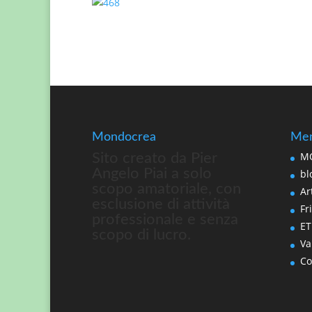
Mondocrea
Men
MO
Sito creato da Pier
Angelo Piai a solo
bl
scopo amatoriale, con
Art
esclusione di attività
Fri
professionale e senza
ET
scopo di lucro.
Va
Co