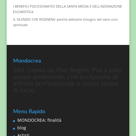
I BENEFICI PSICOSOMATICI DELLA SANTA MESSA E DELL’ADORAZIONE
EUCARISTICA
IL SILENZIO CHE RIGENERA: perché abbiamo bisogno del sano ozio
spirituale
Mondocrea
Sito creato da Pier Angelo Piai a solo
scopo amatoriale, con esclusione di
attività professionale e senza scopo
di lucro.
Menu Rapido
MONDOCREA: finalità
blog
Artisti