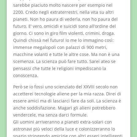
sarebbe piaciuto molto nascere per esempio nel
2200. Credo negli extraterrestri, nella vita su altri
pianeti. Non ho paura di vederla, non ho paura del
futuro. E’ vero, omicidi e suicidi sono all’ordine del
giorno. Ci sono in giro film violenti, crimini, droga.
Quindi chissà nel futuro! Io me lo immagino così:
immense megalopoli con palazzi di 900 metri,
macchine volanti e tutte le altre cose. Ma non è una
scemenza. La scienza può fare tutto. Sarei ateo se
pensassi che tutte le religioni impediscano la
conoscenza.
Però se io fossi uno scienziato del XXVIII secolo non
accetterei tecnologie aliene per la mia razza. Direi di
essere amici ma di lasciarci fare da soli. La scienza è
anche soddisfazione. Magari gli alieni potrebbero
vendercele, ma senza darci formule.
Gli uomini arriveranno a pianeti extra-solari con
astronavi più veloci della luce e colonizzeranno lo
spazio stringendo amicizie con altri esseri intelligenti