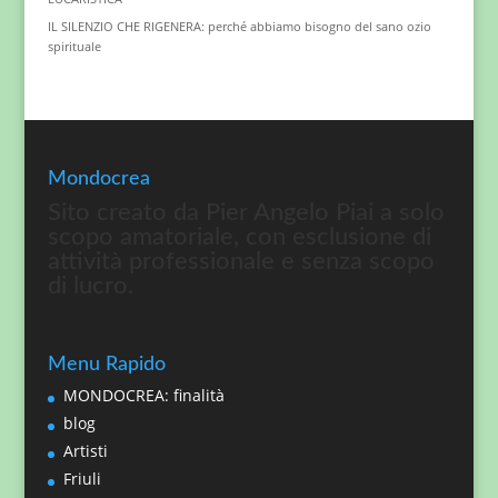
IL SILENZIO CHE RIGENERA: perché abbiamo bisogno del sano ozio
spirituale
Mondocrea
Sito creato da Pier Angelo Piai a solo
scopo amatoriale, con esclusione di
attività professionale e senza scopo
di lucro.
Menu Rapido
MONDOCREA: finalità
blog
Artisti
Friuli