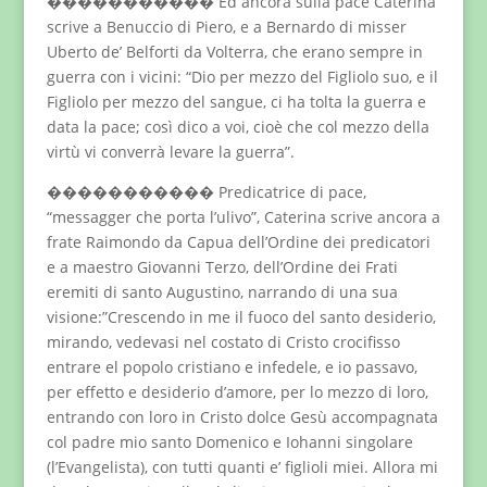
����������� Ed ancora sulla pace Caterina
scrive a Benuccio di Piero, e a Bernardo di misser
Uberto de’ Belforti da Volterra, che erano sempre in
guerra con i vicini: “Dio per mezzo del Figliolo suo, e il
Figliolo per mezzo del sangue, ci ha tolta la guerra e
data la pace; così dico a voi, cioè che col mezzo della
virtù vi converrà levare la guerra”.
����������� Predicatrice di pace,
“messagger che porta l’ulivo”, Caterina scrive ancora a
frate Raimondo da Capua dell’Ordine dei predicatori
e a maestro Giovanni Terzo, dell’Ordine dei Frati
eremiti di santo Augustino, narrando di una sua
visione:”Crescendo in me il fuoco del santo desiderio,
mirando, vedevasi nel costato di Cristo crocifisso
entrare el popolo cristiano e infedele, e io passavo,
per effetto e desiderio d’amore, per lo mezzo di loro,
entrando con loro in Cristo dolce Gesù accompagnata
col padre mio santo Domenico e Iohanni singolare
(l’Evangelista), con tutti quanti e’ figlioli miei. Allora mi