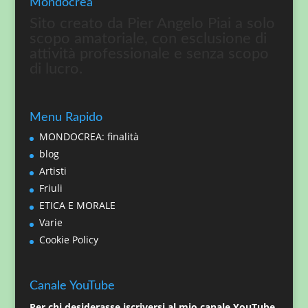
Mondocrea
Sito creato da Pier Angelo Piai a solo
scopo amatoriale, con esclusione di
attività professionale e senza scopo
di lucro.
Menu Rapido
MONDOCREA: finalità
blog
Artisti
Friuli
ETICA E MORALE
Varie
Cookie Policy
Canale YouTube
Per chi desiderasse iscriversi al mio canale YouTube