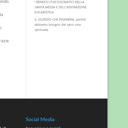
mondo
I BENEFICI PSICOSOMATICI DELLA
SANTA MESSA E DELL’ADORAZIONE
EUCARISTICA
la
IL SILENZIO CHE RIGENERA: perché
abbiamo bisogno del sano ozio
o
spirituale
razie
Social Media