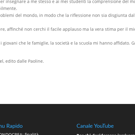
 per insegnare a me stesso e ai mei studenti la comprensione del 
bilmente.
problemi del mondo, in modo che la riflessione non sia disgiunta dal
, affinché non cerchi il facile applauso ma la vera stima per il mi
i giovani che le famiglie, la società e la scuola mi hanno affidato. G
.
l, edito dalle Paoline.
u Rapido
Canale YouTube
NDOCREA: finalità