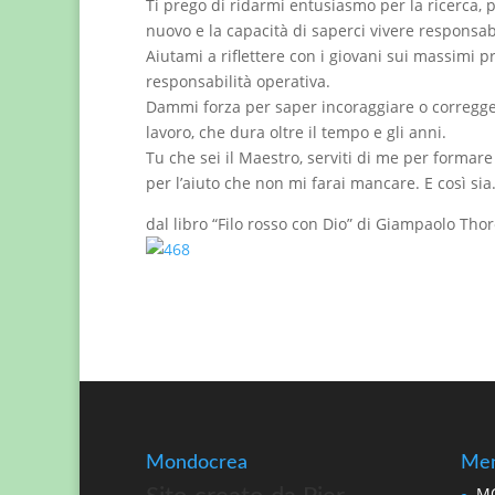
Ti prego di ridarmi entusiasmo per la ricerca,
nuovo e la capacità di saperci vivere responsa
Aiutami a riflettere con i giovani sui massimi 
responsabilità operativa.
Dammi forza per saper incoraggiare o correggere
lavoro, che dura oltre il tempo e gli anni.
Tu che sei il Maestro, serviti di me per formare 
per l’aiuto che non mi farai mancare. E così sia
dal libro “Filo rosso con Dio” di Giampaolo Thore
Mondocrea
Men
MO