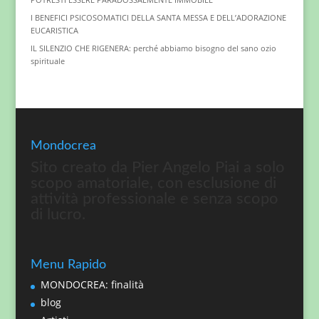
I BENEFICI PSICOSOMATICI DELLA SANTA MESSA E DELL’ADORAZIONE
EUCARISTICA
IL SILENZIO CHE RIGENERA: perché abbiamo bisogno del sano ozio
spirituale
Mondocrea
Sito creato da Pier Angelo Piai a solo
scopo amatoriale, con esclusione di
attività professionale e senza scopo
di lucro.
Menu Rapido
MONDOCREA: finalità
blog